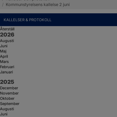
/
Kommunstyrelsens kallelse 2 juni
KALLELSER & PROTOKOLL
Återställ
År:
2026
Augusti
Juni
Maj
April
Mars
Februari
Januari
År:
2025
December
November
Oktober
September
Augusti
Juni