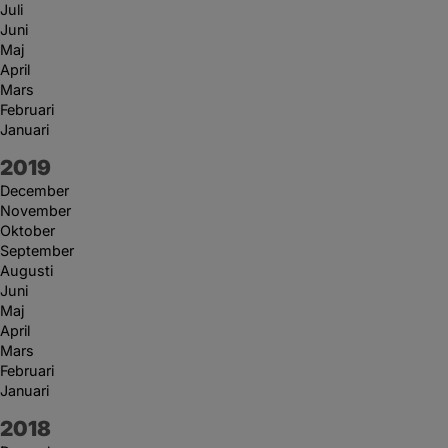
Juli
Juni
Maj
April
Mars
Februari
Januari
År:
2019
December
November
Oktober
September
Augusti
Juni
Maj
April
Mars
Februari
Januari
År:
2018