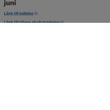
juni
pdf, 18.6 MB, öppnas i nytt fönster.
Länk till kallelse
pdf, 8.2 MB.
Länk till bilaga skyltutredning
SOTENÄS KOMMUN
Besöksadress
Parkgatan 46
456 80 Kungshamn
Hitta hit