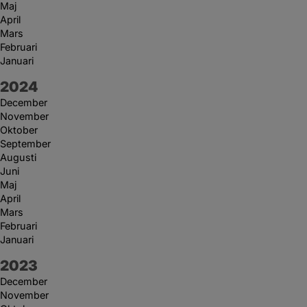
Maj
April
Mars
Februari
Januari
År:
2024
December
November
Oktober
September
Augusti
Juni
Maj
April
Mars
Februari
Januari
År:
2023
December
November