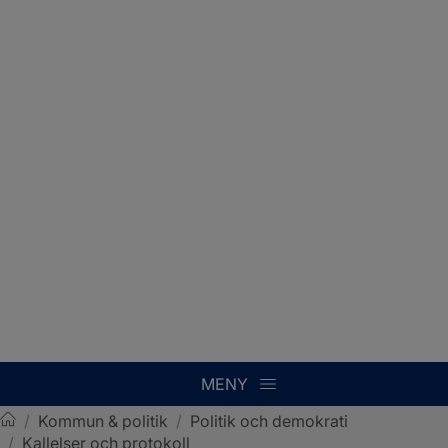
MENY
/
Kommun & politik
/
Politik och demokrati
/
Kallelser och protokoll
Sotenäs kommun