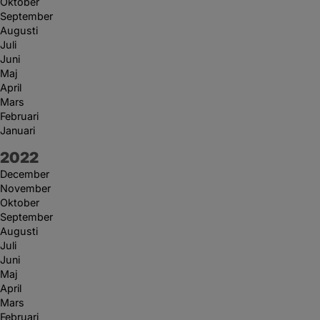
Oktober
September
Augusti
Juli
Juni
Maj
April
Mars
Februari
Januari
År:
2022
December
November
Oktober
September
Augusti
Juli
Juni
Maj
April
Mars
Februari