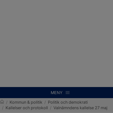
MENY
/
Kommun & politik
/
Politik och demokrati
/
Kallelser och protokoll
/
Valnämndens kallelse 27 maj
Sotenäs kommun