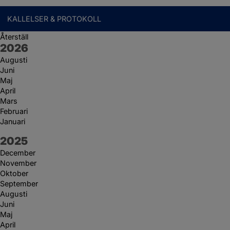
KALLELSER & PROTOKOLL
Återställ
År:
2026
Augusti
Juni
Maj
April
Mars
Februari
Januari
År:
2025
December
November
Oktober
September
Augusti
Juni
Maj
April