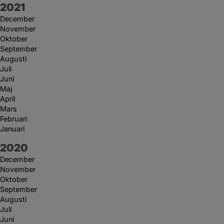
År:
2021
December
November
Oktober
September
Augusti
Juli
Juni
Maj
April
Mars
Februari
Januari
År:
2020
December
November
Oktober
September
Augusti
Juli
Juni