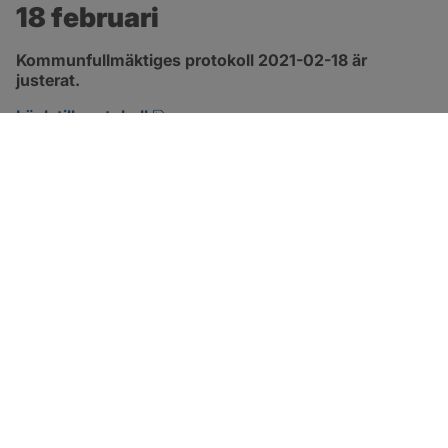
18 februari
Kommunfullmäktiges protokoll 2021-02-18 är 
justerat.
pdf, 399 kB, öppnas i nytt fönster.
Länk till protokoll
SOTENÄS KOMMUN
Besöksadress
Parkgatan 46
456 80 Kungshamn
Hitta hit