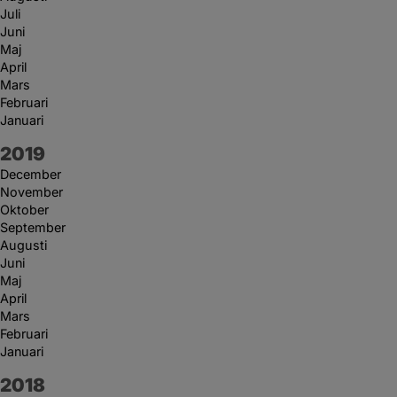
Juli
Juni
Maj
April
Mars
Februari
Januari
År:
2019
December
November
Oktober
September
Augusti
Juni
Maj
April
Mars
Februari
Januari
År:
2018