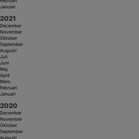
Februari
Januari
År:
2021
December
November
Oktober
September
Augusti
Juli
Juni
Maj
April
Mars
Februari
Januari
År:
2020
December
November
Oktober
September
Augusti