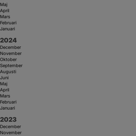
Maj
April
Mars
Februari
Januari
År:
2024
December
November
Oktober
September
Augusti
Juni
Maj
April
Mars
Februari
Januari
År:
2023
December
November