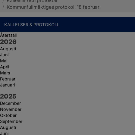
/
Kallelser och protokoll
Sotenäs kommun
/
Kommunfullmäktiges protokoll 18 februari
KALLELSER & PROTOKOLL
Återställ
År:
2026
Augusti
Juni
Maj
April
Mars
Februari
Januari
År:
2025
December
November
Oktober
September
Augusti
Juni