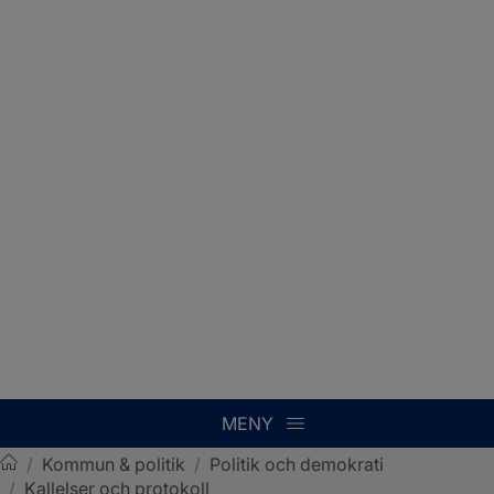
MENY
/
Kommun & politik
/
Politik och demokrati
/
Kallelser och protokoll
Sotenäs kommun