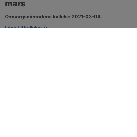
mars
Omsorgsnämndens kallelse 2021-03-04.
pdf, 132.9 kB, öppnas i nytt fönster.
Länk till kallelse
SOTENÄS KOMMUN
Besöksadress
Parkgatan 46
456 80 Kungshamn
Hitta hit