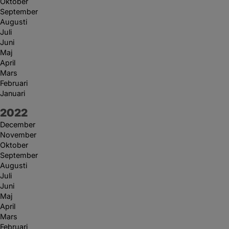
Oktober
September
Augusti
Juli
Juni
Maj
April
Mars
Februari
Januari
År:
2022
December
November
Oktober
September
Augusti
Juli
Juni
Maj
April
Mars
Februari