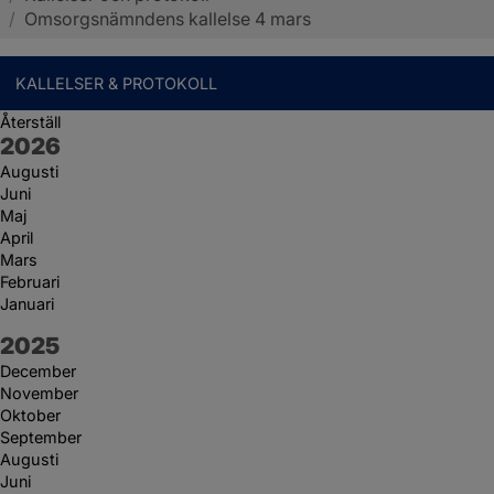
/
Omsorgsnämndens kallelse 4 mars
KALLELSER & PROTOKOLL
Återställ
År:
2026
Augusti
Juni
Maj
April
Mars
Februari
Januari
År:
2025
December
November
Oktober
September
Augusti
Juni