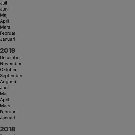
Juli
Juni
Maj
April
Mars
Februari
Januari
År:
2019
December
November
Oktober
September
Augusti
Juni
Maj
April
Mars
Februari
Januari
År:
2018