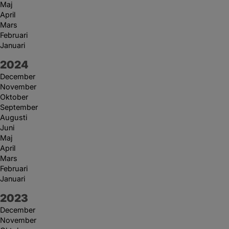
Maj
April
Mars
Februari
Januari
År:
2024
December
November
Oktober
September
Augusti
Juni
Maj
April
Mars
Februari
Januari
År:
2023
December
November