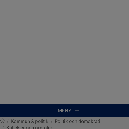
MENY
/
Kommun & politik
/
Politik och demokrati
/
Kallelser och protokoll
Sotenäs kommun