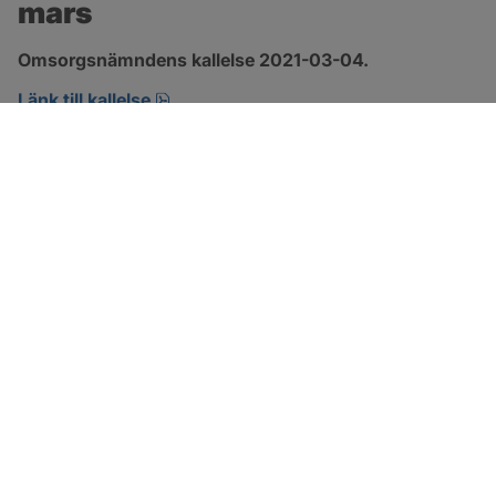
mars
Omsorgsnämndens kallelse 2021-03-04.
pdf, 132.9 kB, öppnas i nytt fönster.
Länk till kallelse
SOTENÄS KOMMUN
Besöksadress
Parkgatan 46
456 80 Kungshamn
Hitta hit