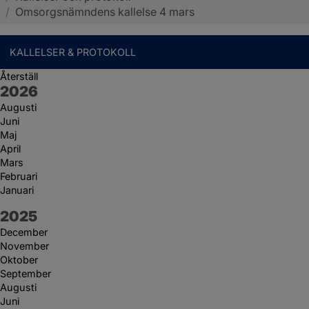
/
Omsorgsnämndens kallelse 4 mars
KALLELSER & PROTOKOLL
Återställ
År:
2026
Augusti
Juni
Maj
April
Mars
Februari
Januari
År:
2025
December
November
Oktober
September
Augusti
Juni