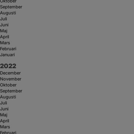
Oktober
September
Augusti
Juli
Juni
Maj
April
Mars
Februari
Januari
År:
2022
December
November
Oktober
September
Augusti
Juli
Juni
Maj
April
Mars
Februari