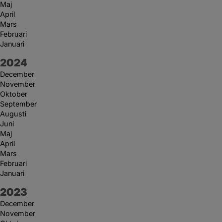
Maj
April
Mars
Februari
Januari
År:
2024
December
November
Oktober
September
Augusti
Juni
Maj
April
Mars
Februari
Januari
År:
2023
December
November