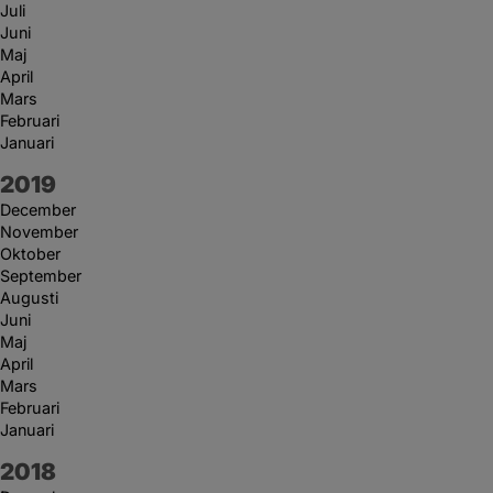
Juli
Juni
Maj
April
Mars
Februari
Januari
År:
2019
December
November
Oktober
September
Augusti
Juni
Maj
April
Mars
Februari
Januari
År:
2018