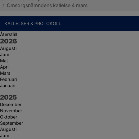
/
Omsorgsnämndens kallelse 4 mars
KALLELSER & PROTOKOLL
Återställ
År:
2026
Augusti
Juni
Maj
April
Mars
Februari
Januari
År:
2025
December
November
Oktober
September
Augusti
Juni