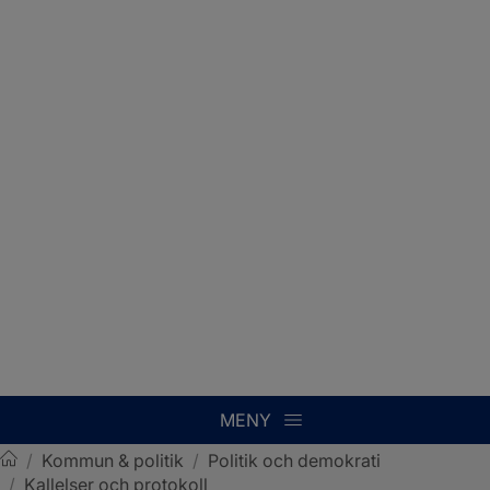
MENY
/
Kommun & politik
/
Politik och demokrati
/
Kallelser och protokoll
Sotenäs kommun