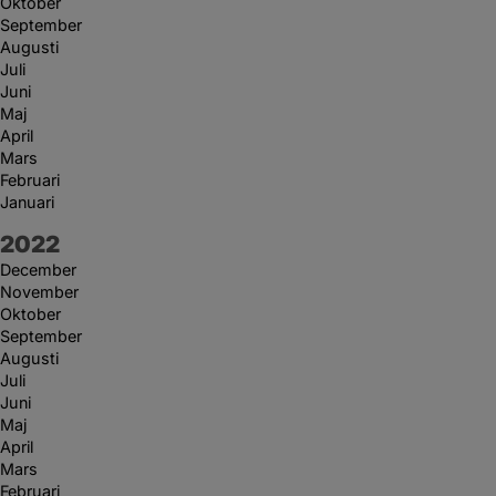
Oktober
September
Augusti
Juli
Juni
Maj
April
Mars
Februari
Januari
År:
2022
December
November
Oktober
September
Augusti
Juli
Juni
Maj
April
Mars
Februari