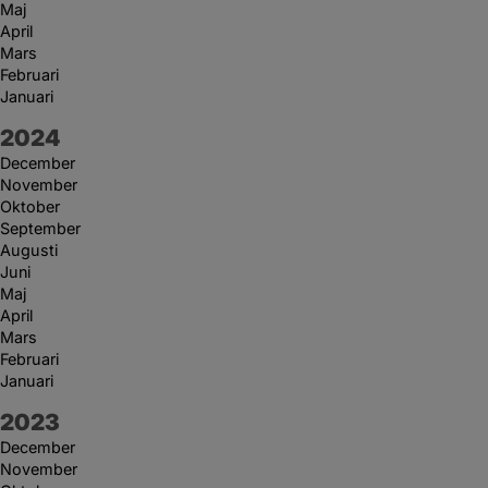
Maj
April
Mars
Februari
Januari
År:
2024
December
November
Oktober
September
Augusti
Juni
Maj
April
Mars
Februari
Januari
År:
2023
December
November