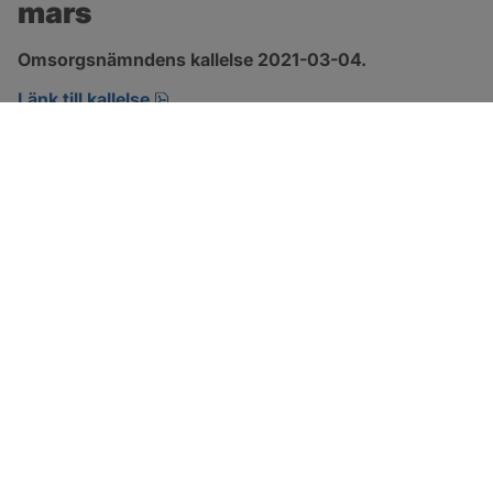
mars
Omsorgsnämndens kallelse 2021-03-04.
pdf, 132.9 kB, öppnas i nytt fönster.
Länk till kallelse
SOTENÄS KOMMUN
Besöksadress
Parkgatan 46
456 80 Kungshamn
Hitta hit