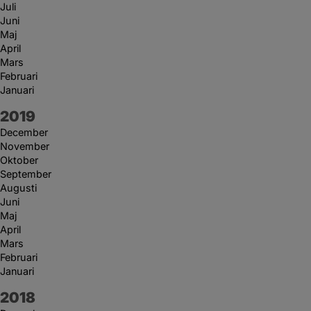
Juli
Juni
Maj
April
Mars
Februari
Januari
År:
2019
December
November
Oktober
September
Augusti
Juni
Maj
April
Mars
Februari
Januari
År:
2018