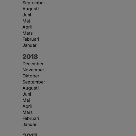
September
Augusti
Juni
Maj
April
Mars
Februari
Januari
År:
2018
December
November
Oktober
September
Augusti
Juni
Maj
April
Mars
Februari
Januari
År:
2017