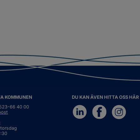
TA KOMMUNEN
DU KAN ÄVEN HITTA OSS HÄR
0523-66 40 00
post
:
 torsdag
6:30