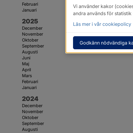
Februari
Vi använder kakor (cookies
Januari
andra används för statisti
År:
2025
Läs mer i vår cookiepolicy
December
November
Oktober
Godkänn nödvändiga k
September
Augusti
Juni
Maj
April
Mars
Februari
Januari
År:
2024
December
November
Oktober
September
Augusti