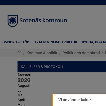
OMSORG & STÖD
TRAFIK & INFRASTRUKTUR
BYGGA, BO & M
/
Kommun & politik
/
Politik och demokrati
/
Sotenäs kommun
KALLELSER & PROTOKOLL
Återställ
År:
2026
Augusti
Juni
Maj
Vi använder kakor
April
Mars