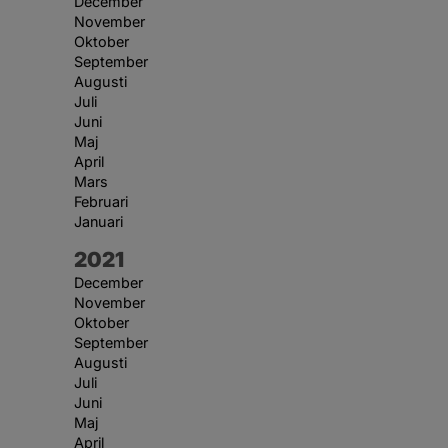
December
November
Oktober
September
Augusti
Juli
Juni
Maj
April
Mars
Februari
Januari
År:
2021
December
November
Oktober
September
Augusti
Juli
Juni
Maj
April