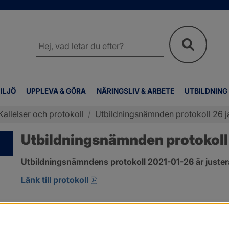
Sök
på
webbplatsen
ILJÖ
UPPLEVA & GÖRA
NÄRINGSLIV & ARBETE
UTBILDNING
Kallelser och protokoll
/
Utbildningsnämnden protokoll 26 j
Utbildningsnämnden protokoll 
Utbildningsnämndens protokoll 2021-01-26 är juster
pdf, 229.9 kB, öppnas i nytt fönst
Länk till protokoll