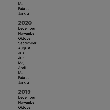
Mars
Februari
Januari
År:
2020
December
November
Oktober
September
Augusti
Juli
Juni
Maj
April
Mars
Februari
Januari
År:
2019
December
November
Oktober