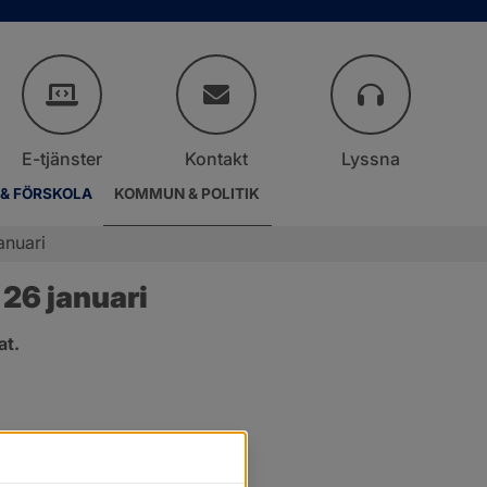
E-tjänster
Kontakt
Lyssna
 & FÖRSKOLA
KOMMUN & POLITIK
anuari
26 januari
at.
er.