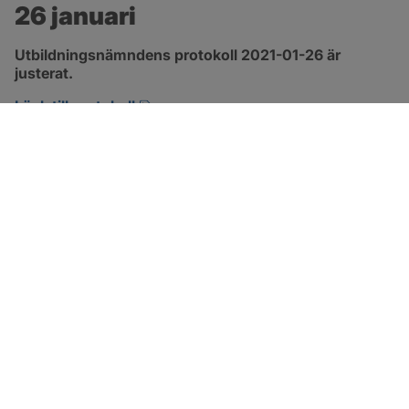
26 januari
Utbildningsnämndens protokoll 2021-01-26 är 
justerat.
pdf, 229.9 kB, öppnas i nytt fönster.
Länk till protokoll
SOTENÄS KOMMUN
Besöksadress
Parkgatan 46
456 80 Kungshamn
Hitta hit