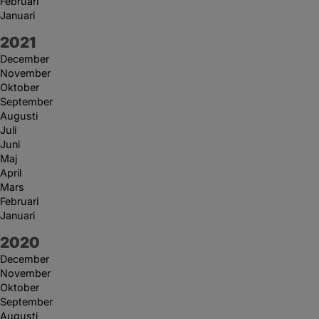
Februari
Januari
År:
2021
December
November
Oktober
September
Augusti
Juli
Juni
Maj
April
Mars
Februari
Januari
År:
2020
December
November
Oktober
September
Augusti