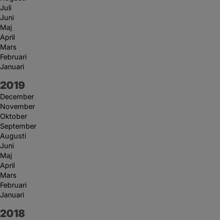
Juli
Juni
Maj
April
Mars
Februari
Januari
År:
2019
December
November
Oktober
September
Augusti
Juni
Maj
April
Mars
Februari
Januari
År:
2018