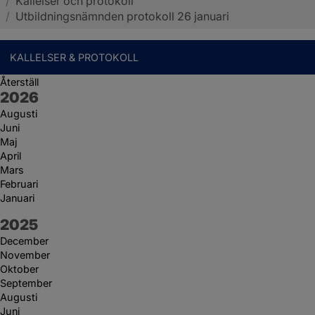
/
Kallelser och protokoll
Sotenäs kommun
/
Utbildningsnämnden protokoll 26 januari
KALLELSER & PROTOKOLL
Återställ
År:
2026
Augusti
Juni
Maj
April
Mars
Februari
Januari
År:
2025
December
November
Oktober
September
Augusti
Juni