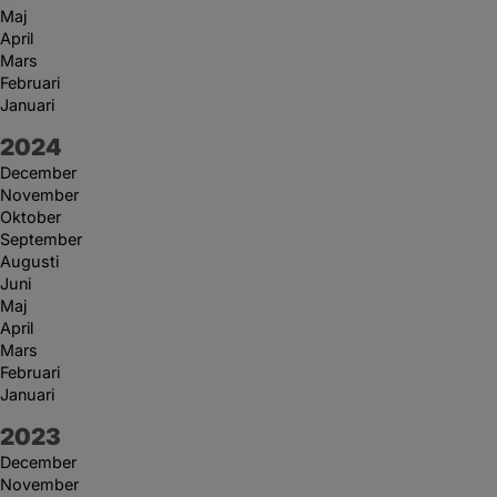
Maj
April
Mars
Februari
Januari
År:
2024
December
November
Oktober
September
Augusti
Juni
Maj
April
Mars
Februari
Januari
År:
2023
December
November