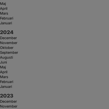
Maj
April
Mars
Februari
Januari
År:
2024
December
November
Oktober
September
Augusti
Juni
Maj
April
Mars
Februari
Januari
År:
2023
December
November