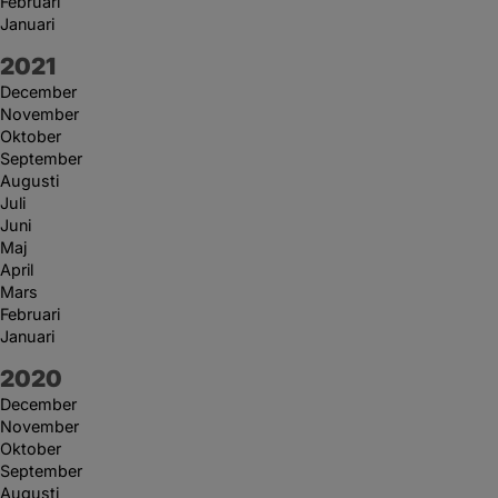
Februari
Januari
År:
2021
December
November
Oktober
September
Augusti
Juli
Juni
Maj
April
Mars
Februari
Januari
År:
2020
December
November
Oktober
September
Augusti