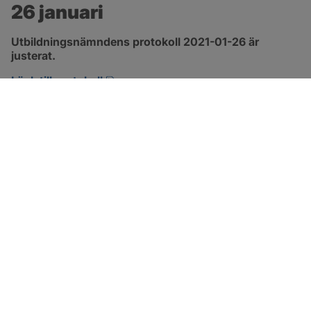
26 januari
Utbildningsnämndens protokoll 2021-01-26 är 
justerat.
pdf, 229.9 kB, öppnas i nytt fönster.
Länk till protokoll
SOTENÄS KOMMUN
Besöksadress
Parkgatan 46
456 80 Kungshamn
Hitta hit