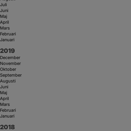
Juli
Juni
Maj
April
Mars
Februari
Januari
År:
2019
December
November
Oktober
September
Augusti
Juni
Maj
April
Mars
Februari
Januari
År:
2018