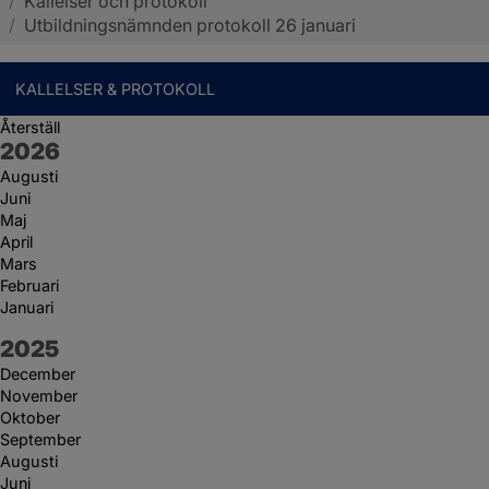
/
Kallelser och protokoll
Sotenäs kommun
/
Utbildningsnämnden protokoll 26 januari
KALLELSER & PROTOKOLL
Återställ
År:
2026
Augusti
Juni
Maj
April
Mars
Februari
Januari
År:
2025
December
November
Oktober
September
Augusti
Juni