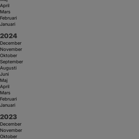
April
Mars
Februari
Januari
År:
2024
December
November
Oktober
September
Augusti
Juni
Maj
April
Mars
Februari
Januari
År:
2023
December
November
Oktober