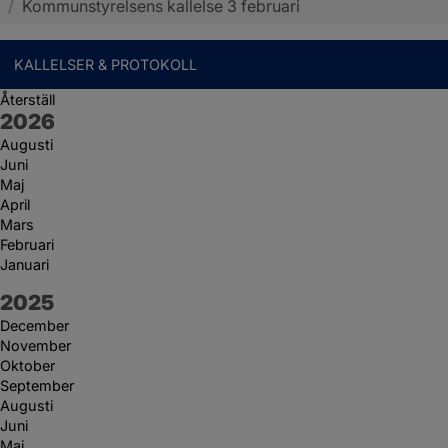
/
Kommunstyrelsens kallelse 3 februari
KALLELSER & PROTOKOLL
Återställ
År:
2026
Augusti
Juni
Maj
April
Mars
Februari
Januari
År:
2025
December
November
Oktober
September
Augusti
Juni
Maj