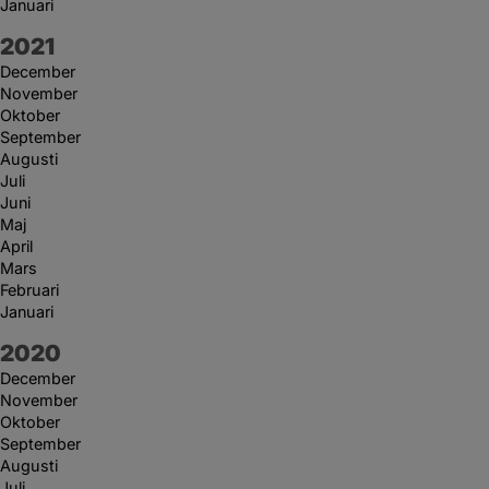
Januari
År:
2021
December
November
Oktober
September
Augusti
Juli
Juni
Maj
April
Mars
Februari
Januari
År:
2020
December
November
Oktober
September
Augusti
Juli