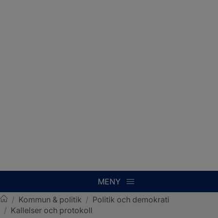
MENY
/
Kommun & politik
/
Politik och demokrati
/
Kallelser och protokoll
Sotenäs kommun