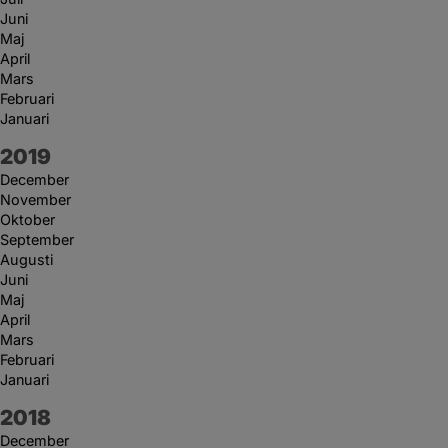
Juni
Maj
April
Mars
Februari
Januari
År:
2019
December
November
Oktober
September
Augusti
Juni
Maj
April
Mars
Februari
Januari
År:
2018
December