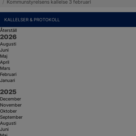
/
Kommunstyrelsens kallelse 3 februari
KALLELSER & PROTOKOLL
Återställ
År:
2026
Augusti
Juni
Maj
April
Mars
Februari
Januari
År:
2025
December
November
Oktober
September
Augusti
Juni
Maj