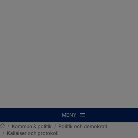
MENY
/
Kommun & politik
/
Politik och demokrati
/
Kallelser och protokoll
Sotenäs kommun