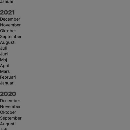
Januari
År:
2021
December
November
Oktober
September
Augusti
Juli
Juni
Maj
April
Mars
Februari
Januari
År:
2020
December
November
Oktober
September
Augusti
Juli