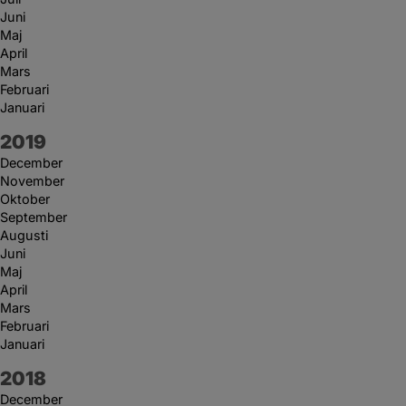
Juni
Maj
April
Mars
Februari
Januari
År:
2019
December
November
Oktober
September
Augusti
Juni
Maj
April
Mars
Februari
Januari
År:
2018
December