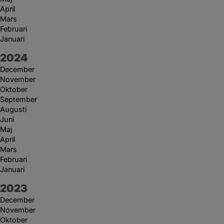
April
Mars
Februari
Januari
År:
2024
December
November
Oktober
September
Augusti
Juni
Maj
April
Mars
Februari
Januari
År:
2023
December
November
Oktober