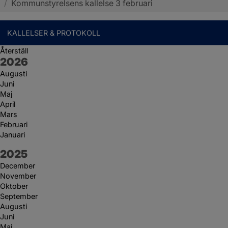
/
Kommunstyrelsens kallelse 3 februari
KALLELSER & PROTOKOLL
Återställ
År:
2026
Augusti
Juni
Maj
April
Mars
Februari
Januari
År:
2025
December
November
Oktober
September
Augusti
Juni
Maj