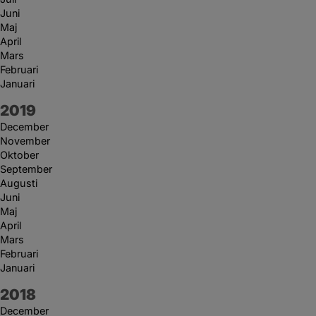
Juni
Maj
April
Mars
Februari
Januari
År:
2019
December
November
Oktober
September
Augusti
Juni
Maj
April
Mars
Februari
Januari
År:
2018
December