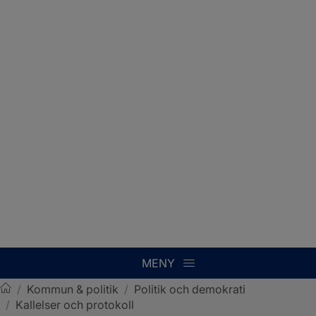
MENY
/
Kommun & politik
/
Politik och demokrati
/
Kallelser och protokoll
Sotenäs kommun