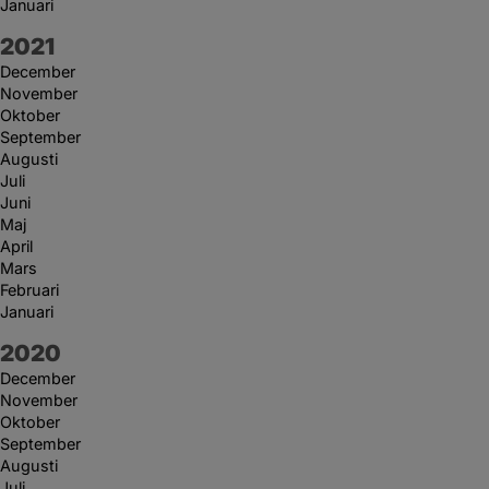
Januari
År:
2021
December
November
Oktober
September
Augusti
Juli
Juni
Maj
April
Mars
Februari
Januari
År:
2020
December
November
Oktober
September
Augusti
Juli