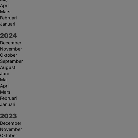
April
Mars
Februari
Januari
År:
2024
December
November
Oktober
September
Augusti
Juni
Maj
April
Mars
Februari
Januari
År:
2023
December
November
Oktober