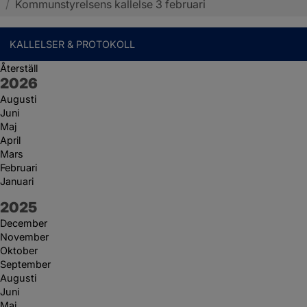
/
Kommunstyrelsens kallelse 3 februari
KALLELSER & PROTOKOLL
Återställ
År:
2026
Augusti
Juni
Maj
April
Mars
Februari
Januari
År:
2025
December
November
Oktober
September
Augusti
Juni
Maj