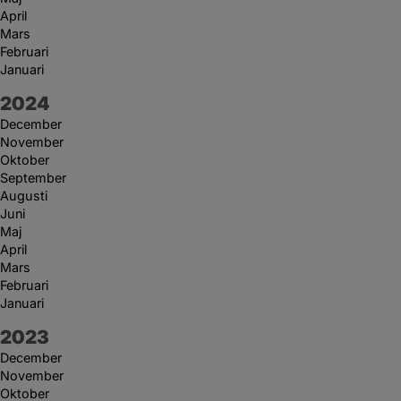
April
Mars
Februari
Januari
År:
2024
December
November
Oktober
September
Augusti
Juni
Maj
April
Mars
Februari
Januari
År:
2023
December
November
Oktober