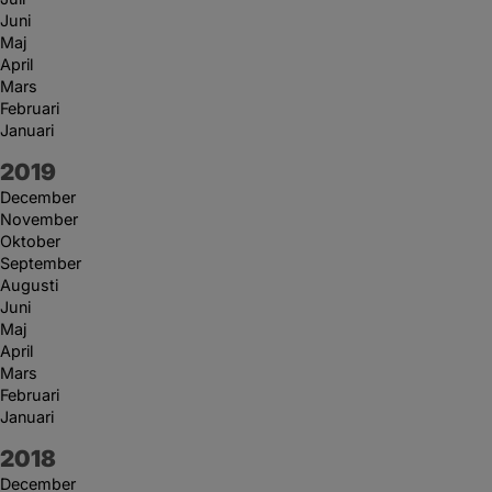
Juni
Maj
April
Mars
Februari
Januari
År:
2019
December
November
Oktober
September
Augusti
Juni
Maj
April
Mars
Februari
Januari
År:
2018
December