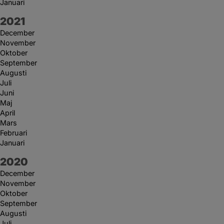
Januari
År:
2021
December
November
Oktober
September
Augusti
Juli
Juni
Maj
April
Mars
Februari
Januari
År:
2020
December
November
Oktober
September
Augusti
Juli