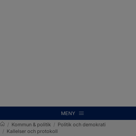
MENY
/
Kommun & politik
/
Politik och demokrati
/
Kallelser och protokoll
Sotenäs kommun