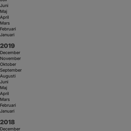
Juni
Maj
April
Mars
Februari
Januari
År:
2019
December
November
Oktober
September
Augusti
Juni
Maj
April
Mars
Februari
Januari
År:
2018
December