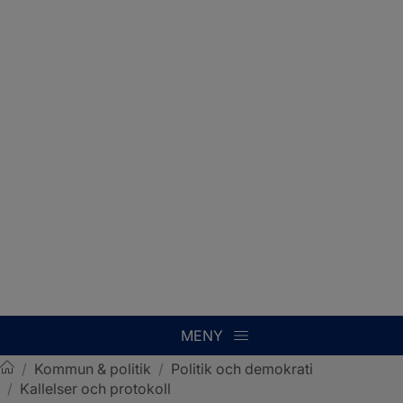
MENY
/
Kommun & politik
/
Politik och demokrati
/
Kallelser och protokoll
Sotenäs kommun