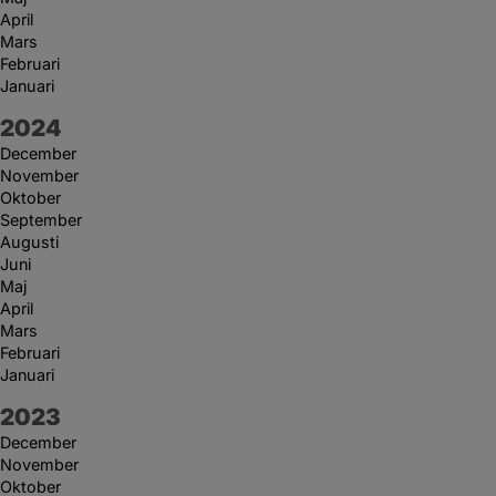
April
Mars
Februari
Januari
År:
2024
December
November
Oktober
September
Augusti
Juni
Maj
April
Mars
Februari
Januari
År:
2023
December
November
Oktober