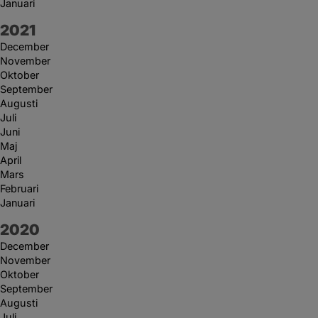
Januari
År:
2021
December
November
Oktober
September
Augusti
Juli
Juni
Maj
April
Mars
Februari
Januari
År:
2020
December
November
Oktober
September
Augusti
Juli