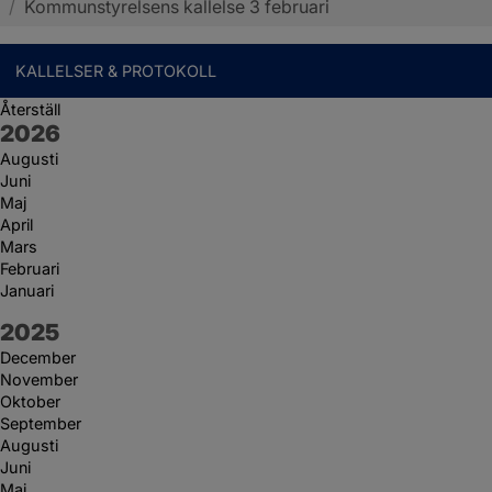
/
Kommunstyrelsens kallelse 3 februari
KALLELSER & PROTOKOLL
Återställ
År:
2026
Augusti
Juni
Maj
April
Mars
Februari
Januari
År:
2025
December
November
Oktober
September
Augusti
Juni
Maj