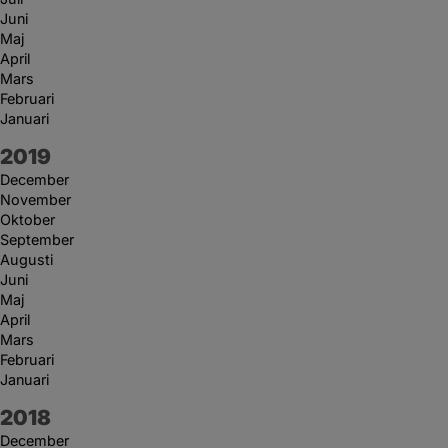
Juni
Maj
April
Mars
Februari
Januari
År:
2019
December
November
Oktober
September
Augusti
Juni
Maj
April
Mars
Februari
Januari
År:
2018
December