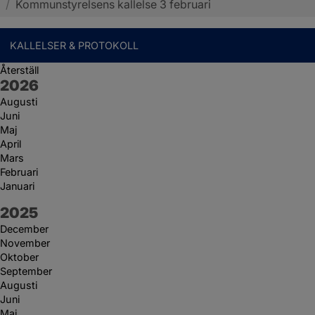
/
Kommunstyrelsens kallelse 3 februari
KALLELSER & PROTOKOLL
Återställ
År:
2026
Augusti
Juni
Maj
April
Mars
Februari
Januari
År:
2025
December
November
Oktober
September
Augusti
Juni
Maj