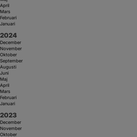
April
Mars
Februari
Januari
År:
2024
December
November
Oktober
September
Augusti
Juni
Maj
April
Mars
Februari
Januari
År:
2023
December
November
Oktober