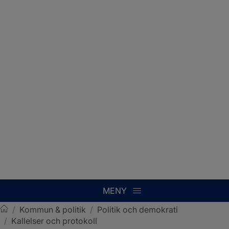
MENY
/
Kommun & politik
/
Politik och demokrati
/
Kallelser och protokoll
Sotenäs kommun