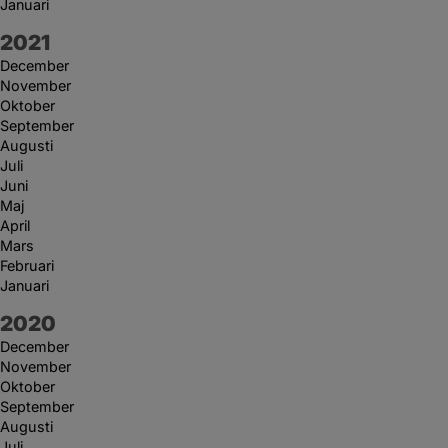
Januari
År:
2021
December
November
Oktober
September
Augusti
Juli
Juni
Maj
April
Mars
Februari
Januari
År:
2020
December
November
Oktober
September
Augusti
Juli