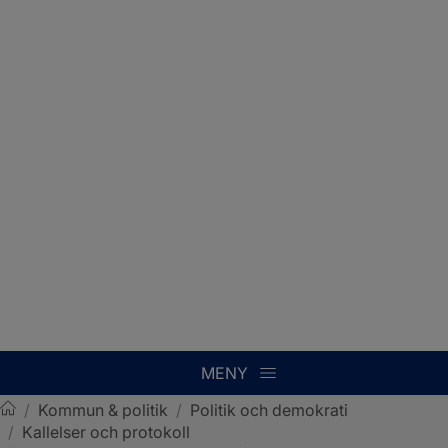
MENY
/
Kommun & politik
/
Politik och demokrati
/
Kallelser och protokoll
Sotenäs kommun