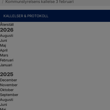
/
Kommunstyrelsens kallelse 3 februari
KALLELSER & PROTOKOLL
Återställ
År:
2026
Augusti
Juni
Maj
April
Mars
Februari
Januari
År:
2025
December
November
Oktober
September
Augusti
Juni
Maj