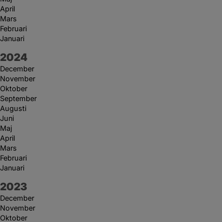
April
Mars
Februari
Januari
År:
2024
December
November
Oktober
September
Augusti
Juni
Maj
April
Mars
Februari
Januari
År:
2023
December
November
Oktober