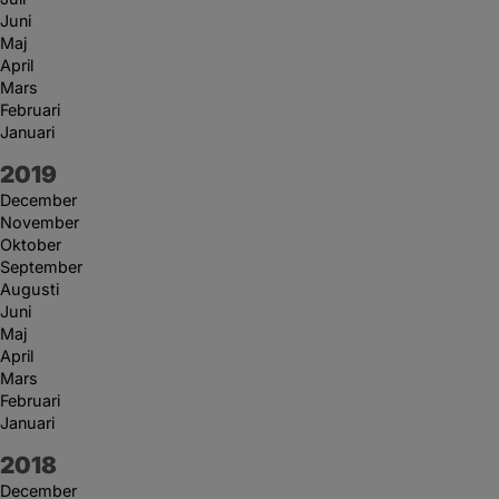
Juni
Maj
April
Mars
Februari
Januari
År:
2019
December
November
Oktober
September
Augusti
Juni
Maj
April
Mars
Februari
Januari
År:
2018
December