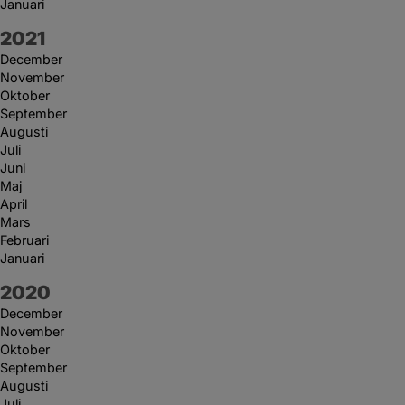
Januari
År:
2021
December
November
Oktober
September
Augusti
Juli
Juni
Maj
April
Mars
Februari
Januari
År:
2020
December
November
Oktober
September
Augusti
Juli