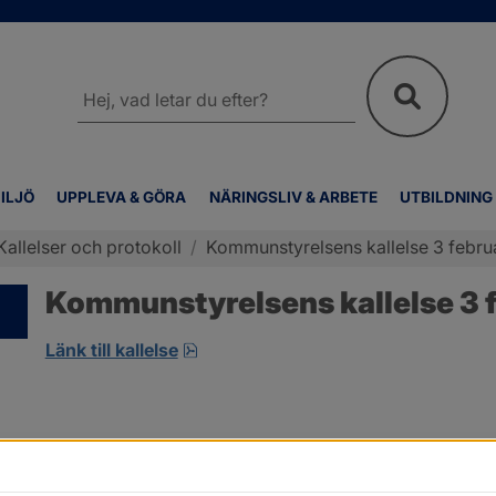
Sök
på
webbplatsen
ILJÖ
UPPLEVA & GÖRA
NÄRINGSLIV & ARBETE
UTBILDNING
Kallelser och protokoll
/
Kommunstyrelsens kallelse 3 febru
Kommunstyrelsens kallelse 3 f
pdf, 7.9 MB, öppnas i nytt fönster.
Länk till kallelse