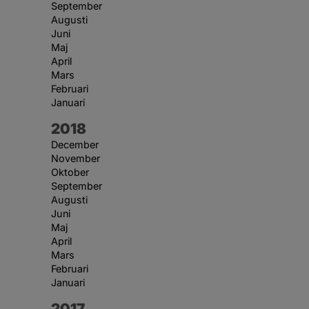
September
Augusti
Juni
Maj
April
Mars
Februari
Januari
År:
2018
December
November
Oktober
September
Augusti
Juni
Maj
April
Mars
Februari
Januari
År:
2017