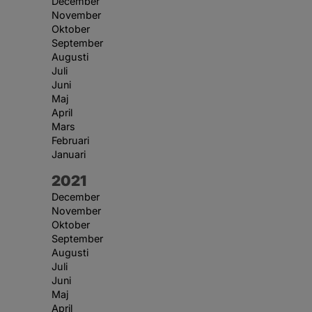
December
November
Oktober
September
Augusti
Juli
Juni
Maj
April
Mars
Februari
Januari
År:
2021
December
November
Oktober
September
Augusti
Juli
Juni
Maj
April