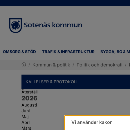
OMSORG & STÖD
TRAFIK & INFRASTRUKTUR
BYGGA, BO & M
/
Kommun & politik
/
Politik och demokrati
/
Sotenäs kommun
KALLELSER & PROTOKOLL
Återställ
År:
2026
Augusti
Juni
Maj
Vi använder kakor
April
Mars