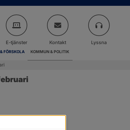
E-tjänster
Kontakt
Lyssna
 & FÖRSKOLA
KOMMUN & POLITIK
ari
ebruari