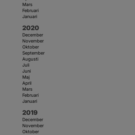
Mars
Februari
Januari
År:
2020
December
November
Oktober
September
Augusti
Juli
Juni
Maj
April
Mars
Februari
Januari
År:
2019
December
November
Oktober