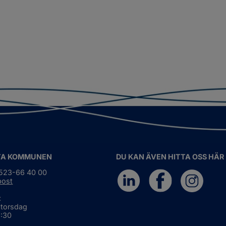
TA KOMMUNEN
DU KAN ÄVEN HITTA OSS HÄR
0523-66 40 00
post
:
 torsdag
6:30