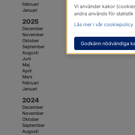
Februari
Vi använder kakor (cookies
Januari
andra används för statisti
År:
2025
Läs mer i vår cookiepolicy
December
November
Oktober
Godkänn nödvändiga k
September
Augusti
Juni
Maj
April
Mars
Februari
Januari
År:
2024
December
November
Oktober
September
Augusti