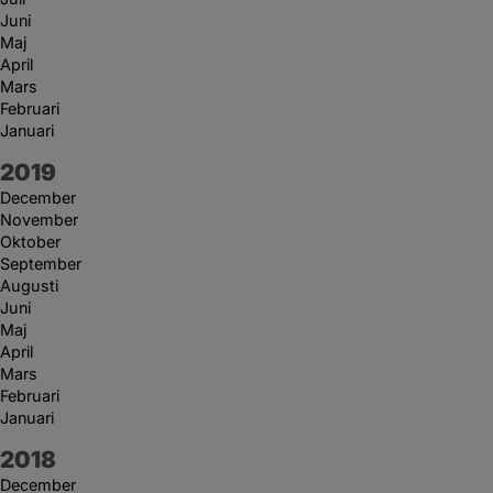
Juni
Maj
April
Mars
Februari
Januari
År:
2019
December
November
Oktober
September
Augusti
Juni
Maj
April
Mars
Februari
Januari
År:
2018
December