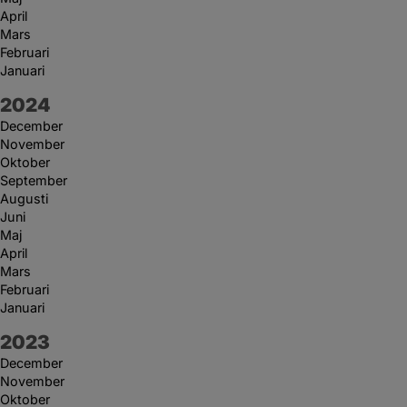
April
Mars
Februari
Januari
År:
2024
December
November
Oktober
September
Augusti
Juni
Maj
April
Mars
Februari
Januari
År:
2023
December
November
Oktober