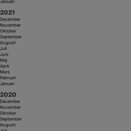
Januari
År:
2021
December
November
Oktober
September
Augusti
Juli
Juni
Maj
April
Mars
Februari
Januari
År:
2020
December
November
Oktober
September
Augusti
Juli