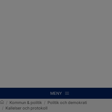
MENY
/
Kommun & politik
/
Politik och demokrati
/
Kallelser och protokoll
Sotenäs kommun