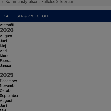
/
Kommunstyrelsens kallelse 3 februari
KALLELSER & PROTOKOLL
Återställ
År:
2026
Augusti
Juni
Maj
April
Mars
Februari
Januari
År:
2025
December
November
Oktober
September
Augusti
Juni
Maj