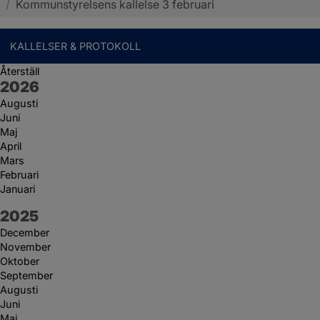
/
Kommunstyrelsens kallelse 3 februari
KALLELSER & PROTOKOLL
Återställ
År:
2026
Augusti
Juni
Maj
April
Mars
Februari
Januari
År:
2025
December
November
Oktober
September
Augusti
Juni
Maj