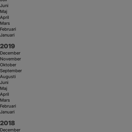
Juni
Maj
April
Mars
Februari
Januari
År:
2019
December
November
Oktober
September
Augusti
Juni
Maj
April
Mars
Februari
Januari
År:
2018
December