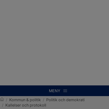
MENY
/
Kommun & politik
/
Politik och demokrati
/
Kallelser och protokoll
Sotenäs kommun