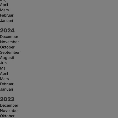
April
Mars
Februari
Januari
År:
2024
December
November
Oktober
September
Augusti
Juni
Maj
April
Mars
Februari
Januari
År:
2023
December
November
Oktober