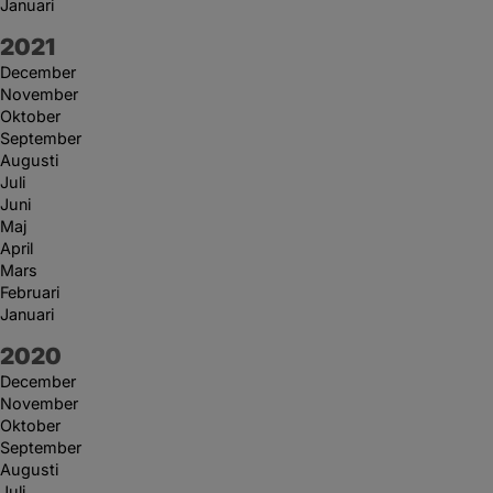
Januari
År:
2021
December
November
Oktober
September
Augusti
Juli
Juni
Maj
April
Mars
Februari
Januari
År:
2020
December
November
Oktober
September
Augusti
Juli