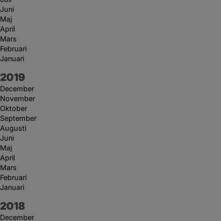
Juni
Maj
April
Mars
Februari
Januari
År:
2019
December
November
Oktober
September
Augusti
Juni
Maj
April
Mars
Februari
Januari
År:
2018
December