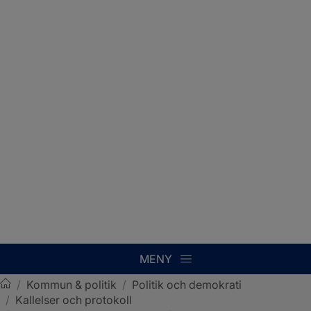
MENY
/
Kommun & politik
/
Politik och demokrati
/
Kallelser och protokoll
Sotenäs kommun