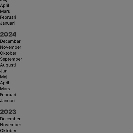
April
Mars
Februari
Januari
År:
2024
December
November
Oktober
September
Augusti
Juni
Maj
April
Mars
Februari
Januari
År:
2023
December
November
Oktober