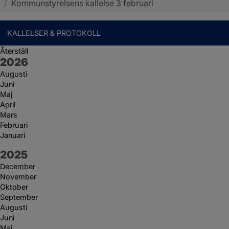
/
Kommunstyrelsens kallelse 3 februari
KALLELSER & PROTOKOLL
Återställ
År:
2026
Augusti
Juni
Maj
April
Mars
Februari
Januari
År:
2025
December
November
Oktober
September
Augusti
Juni
Maj