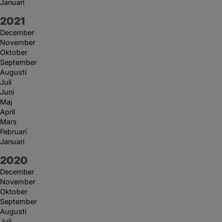
Januari
År:
2021
December
November
Oktober
September
Augusti
Juli
Juni
Maj
April
Mars
Februari
Januari
År:
2020
December
November
Oktober
September
Augusti
Juli