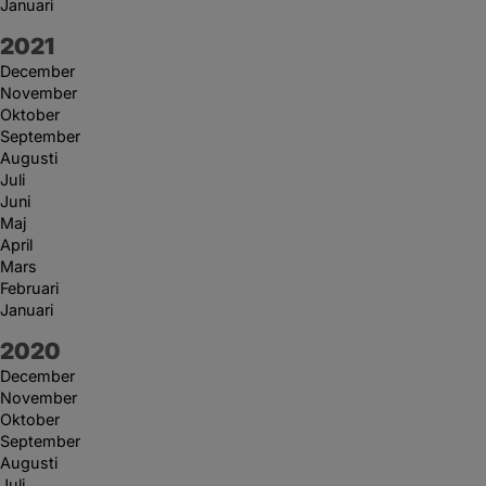
Januari
År:
2021
December
November
Oktober
September
Augusti
Juli
Juni
Maj
April
Mars
Februari
Januari
År:
2020
December
November
Oktober
September
Augusti
Juli