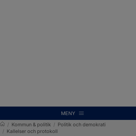
MENY
/
Kommun & politik
/
Politik och demokrati
/
Kallelser och protokoll
Sotenäs kommun