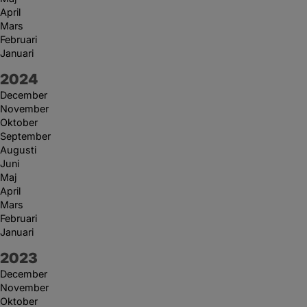
April
Mars
Februari
Januari
År:
2024
December
November
Oktober
September
Augusti
Juni
Maj
April
Mars
Februari
Januari
År:
2023
December
November
Oktober