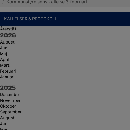
/
Kommunstyrelsens kallelse 3 februari
KALLELSER & PROTOKOLL
Återställ
År:
2026
Augusti
Juni
Maj
April
Mars
Februari
Januari
År:
2025
December
November
Oktober
September
Augusti
Juni
Maj