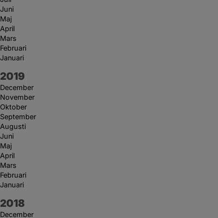
Juni
Maj
April
Mars
Februari
Januari
År:
2019
December
November
Oktober
September
Augusti
Juni
Maj
April
Mars
Februari
Januari
År:
2018
December