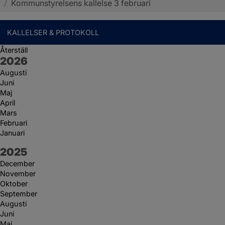
/
Kommunstyrelsens kallelse 3 februari
KALLELSER & PROTOKOLL
Återställ
År:
2026
Augusti
Juni
Maj
April
Mars
Februari
Januari
År:
2025
December
November
Oktober
September
Augusti
Juni
Maj