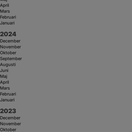
April
Mars
Februari
Januari
År:
2024
December
November
Oktober
September
Augusti
Juni
Maj
April
Mars
Februari
Januari
År:
2023
December
November
Oktober