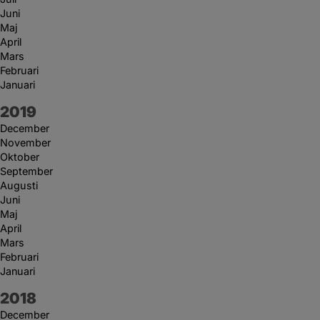
Juni
Maj
April
Mars
Februari
Januari
År:
2019
December
November
Oktober
September
Augusti
Juni
Maj
April
Mars
Februari
Januari
År:
2018
December