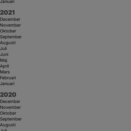
Januari
År:
2021
December
November
Oktober
September
Augusti
Juli
Juni
Maj
April
Mars
Februari
Januari
År:
2020
December
November
Oktober
September
Augusti
Juli