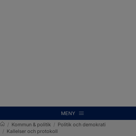
MENY
/
Kommun & politik
/
Politik och demokrati
/
Kallelser och protokoll
Sotenäs kommun