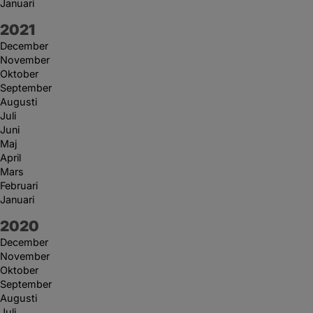
Januari
År:
2021
December
November
Oktober
September
Augusti
Juli
Juni
Maj
April
Mars
Februari
Januari
År:
2020
December
November
Oktober
September
Augusti
Juli