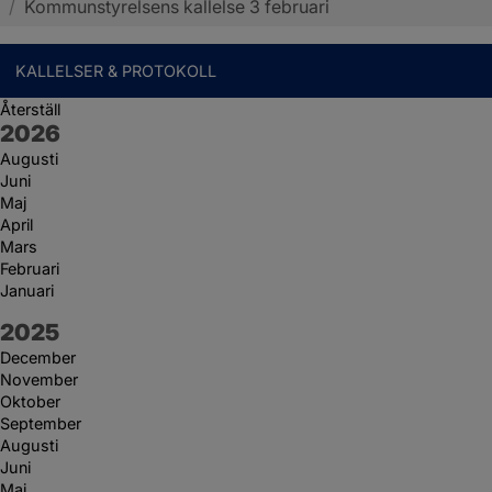
/
Kommunstyrelsens kallelse 3 februari
KALLELSER & PROTOKOLL
Återställ
År:
2026
Augusti
Juni
Maj
April
Mars
Februari
Januari
År:
2025
December
November
Oktober
September
Augusti
Juni
Maj