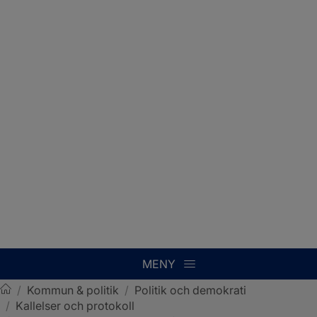
MENY
/
Kommun & politik
/
Politik och demokrati
/
Kallelser och protokoll
Sotenäs kommun