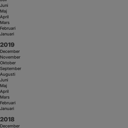
Juni
Maj
April
Mars
Februari
Januari
År:
2019
December
November
Oktober
September
Augusti
Juni
Maj
April
Mars
Februari
Januari
År:
2018
December