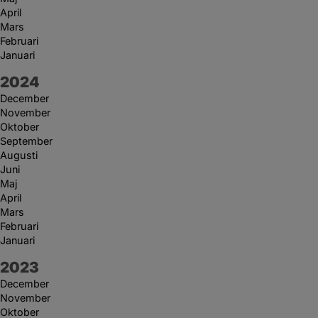
April
Mars
Februari
Januari
År:
2024
December
November
Oktober
September
Augusti
Juni
Maj
April
Mars
Februari
Januari
År:
2023
December
November
Oktober