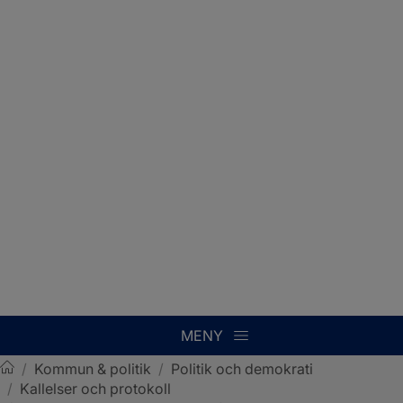
MENY
/
Kommun & politik
/
Politik och demokrati
/
Kallelser och protokoll
Sotenäs kommun