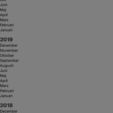
Juni
Maj
April
Mars
Februari
Januari
År:
2019
December
November
Oktober
September
Augusti
Juni
Maj
April
Mars
Februari
Januari
År:
2018
December