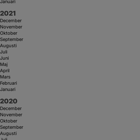
Januari
År:
2021
December
November
Oktober
September
Augusti
Juli
Juni
Maj
April
Mars
Februari
Januari
År:
2020
December
November
Oktober
September
Augusti
Juli