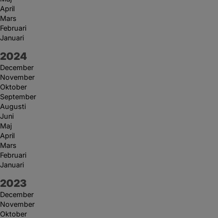
April
Mars
Februari
Januari
År:
2024
December
November
Oktober
September
Augusti
Juni
Maj
April
Mars
Februari
Januari
År:
2023
December
November
Oktober