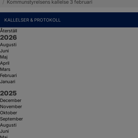
/
Kommunstyrelsens kallelse 3 februari
KALLELSER & PROTOKOLL
Återställ
År:
2026
Augusti
Juni
Maj
April
Mars
Februari
Januari
År:
2025
December
November
Oktober
September
Augusti
Juni
Maj