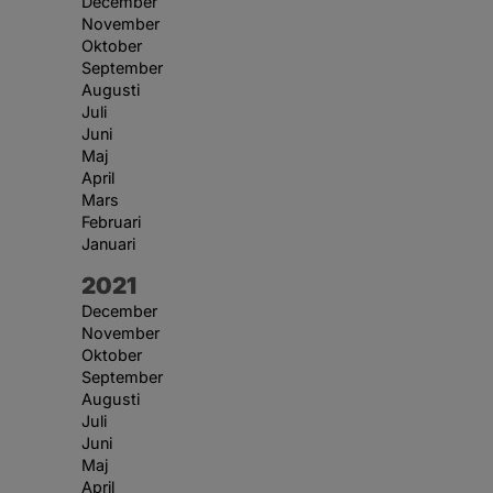
December
November
Oktober
September
Augusti
Juli
Juni
Maj
April
Mars
Februari
Januari
År:
2021
December
November
Oktober
September
Augusti
Juli
Juni
Maj
April