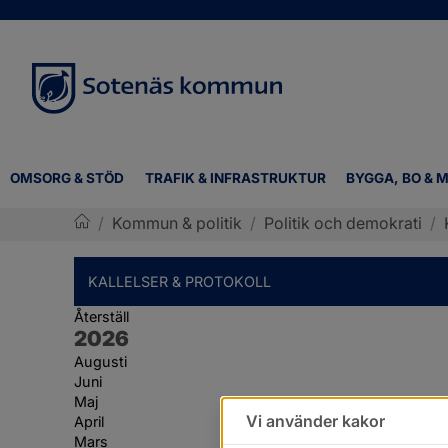
OMSORG & STÖD
TRAFIK & INFRASTRUKTUR
BYGGA, BO & M
/
Kommun & politik
/
Politik och demokrati
/
Sotenäs kommun
KALLELSER & PROTOKOLL
Återställ
År:
2026
Augusti
Juni
Maj
Vi använder kakor
April
Mars