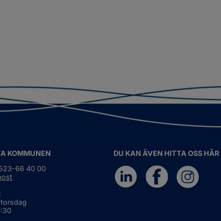
TA KOMMUNEN
DU KAN ÄVEN HITTA OSS HÄR
0523-66 40 00
post
:
 torsdag
6:30