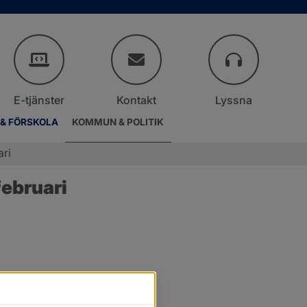
E-tjänster
Kontakt
Lyssna
 & FÖRSKOLA
KOMMUN & POLITIK
ari
ebruari