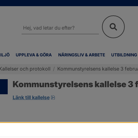
Sök
på
webbplatsen
ILJÖ
UPPLEVA & GÖRA
NÄRINGSLIV & ARBETE
UTBILDNING
Kallelser och protokoll
/
Kommunstyrelsens kallelse 3 febru
Kommunstyrelsens kallelse 3 f
pdf, 7.9 MB, öppnas i nytt fönster.
Länk till kallelse