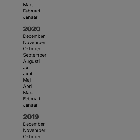
Mars
Februari
Januari
År:
2020
December
November
Oktober
September
Augusti
Juli
Juni
Maj
April
Mars
Februari
Januari
År:
2019
December
November
Oktober