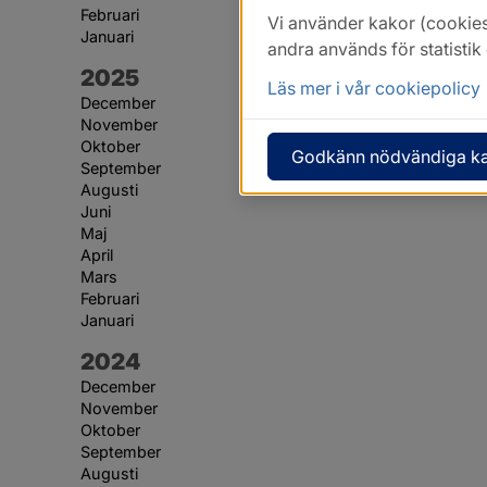
Februari
Vi använder kakor (cookies
Januari
andra används för statisti
År:
2025
Läs mer i vår cookiepolicy
December
November
Oktober
Godkänn nödvändiga k
September
Augusti
Juni
Maj
April
Mars
Februari
Januari
År:
2024
December
November
Oktober
September
Augusti