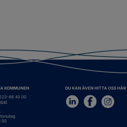
TA KOMMUNEN
DU KAN ÄVEN HITTA OSS HÄR
0523-66 40 00
post
:
 torsdag
6:30