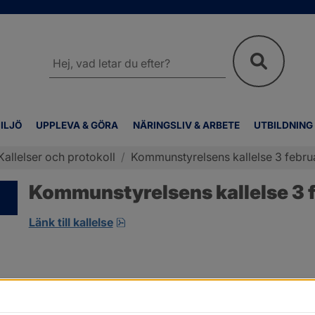
Sök
på
webbplatsen
ILJÖ
UPPLEVA & GÖRA
NÄRINGSLIV & ARBETE
UTBILDNING
Kallelser och protokoll
/
Kommunstyrelsens kallelse 3 febru
Kommunstyrelsens kallelse 3 f
pdf, 7.9 MB, öppnas i nytt fönster.
Länk till kallelse