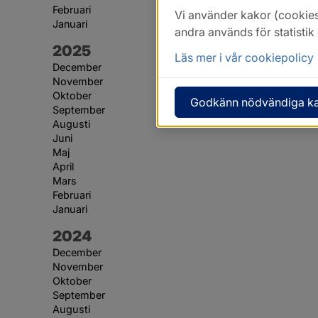
Februari
Vi använder kakor (cookies
Januari
andra används för statisti
År:
2025
Läs mer i vår cookiepolicy
December
November
Oktober
Godkänn nödvändiga k
September
Augusti
Juni
Maj
April
Mars
Februari
Januari
År:
2024
December
November
Oktober
September
Augusti