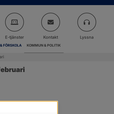
E-tjänster
Kontakt
Lyssna
 & FÖRSKOLA
KOMMUN & POLITIK
ari
ebruari