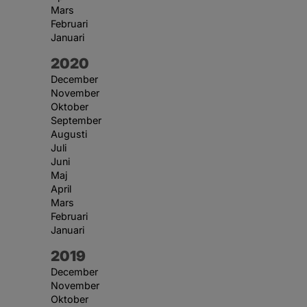
Mars
Februari
Januari
År:
2020
December
November
Oktober
September
Augusti
Juli
Juni
Maj
April
Mars
Februari
Januari
År:
2019
December
November
Oktober