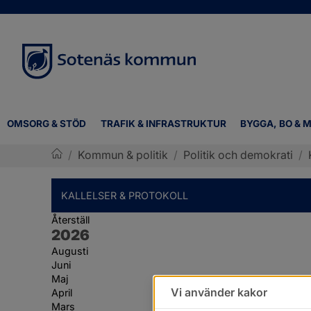
OMSORG & STÖD
TRAFIK & INFRASTRUKTUR
BYGGA, BO & M
/
Kommun & politik
/
Politik och demokrati
/
Sotenäs kommun
KALLELSER & PROTOKOLL
Återställ
År:
2026
Augusti
Juni
Maj
Vi använder kakor
April
Mars