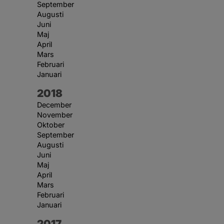
September
Augusti
Juni
Maj
April
Mars
Februari
Januari
År:
2018
December
November
Oktober
September
Augusti
Juni
Maj
April
Mars
Februari
Januari
År:
2017