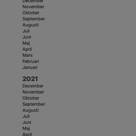
December
November
Oktober
September
Augusti
Juli
Juni
Maj
April
Mars
Februari
Januari
År:
2021
December
November
Oktober
September
Augusti
Juli
Juni
Maj
April