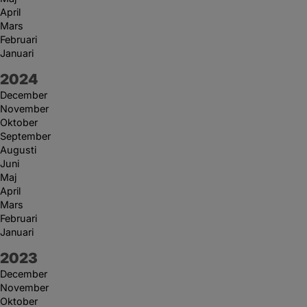
April
Mars
Februari
Januari
År:
2024
December
November
Oktober
September
Augusti
Juni
Maj
April
Mars
Februari
Januari
År:
2023
December
November
Oktober