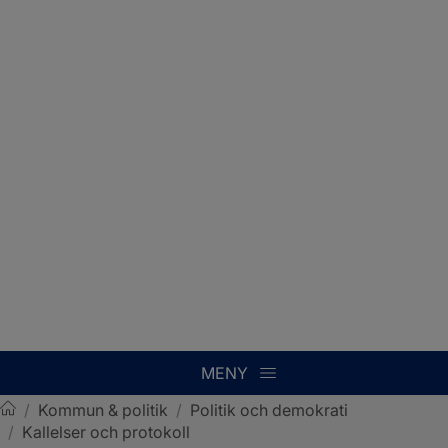
MENY
/
Kommun & politik
/
Politik och demokrati
/
Kallelser och protokoll
Sotenäs kommun