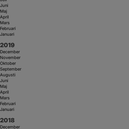
Juni
Maj
April
Mars
Februari
Januari
År:
2019
December
November
Oktober
September
Augusti
Juni
Maj
April
Mars
Februari
Januari
År:
2018
December