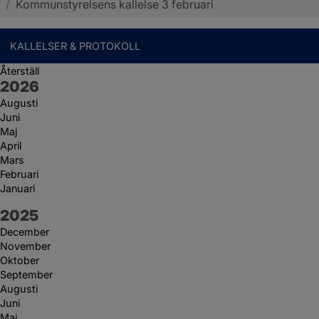
/
Kommunstyrelsens kallelse 3 februari
KALLELSER & PROTOKOLL
Återställ
År:
2026
Augusti
Juni
Maj
April
Mars
Februari
Januari
År:
2025
December
November
Oktober
September
Augusti
Juni
Maj