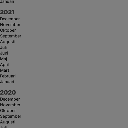
Januari
År:
2021
December
November
Oktober
September
Augusti
Juli
Juni
Maj
April
Mars
Februari
Januari
År:
2020
December
November
Oktober
September
Augusti
Juli