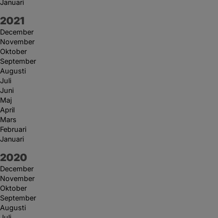
Januari
År:
2021
December
November
Oktober
September
Augusti
Juli
Juni
Maj
April
Mars
Februari
Januari
År:
2020
December
November
Oktober
September
Augusti
Juli