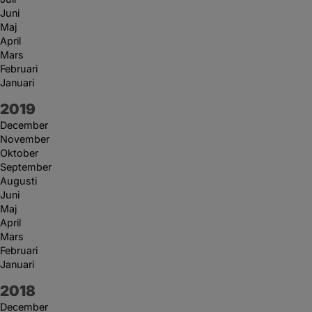
Juni
Maj
April
Mars
Februari
Januari
År:
2019
December
November
Oktober
September
Augusti
Juni
Maj
April
Mars
Februari
Januari
År:
2018
December