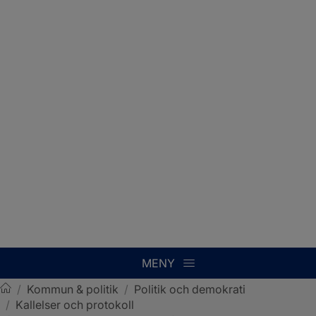
MENY
/
Kommun & politik
/
Politik och demokrati
/
Kallelser och protokoll
Sotenäs kommun