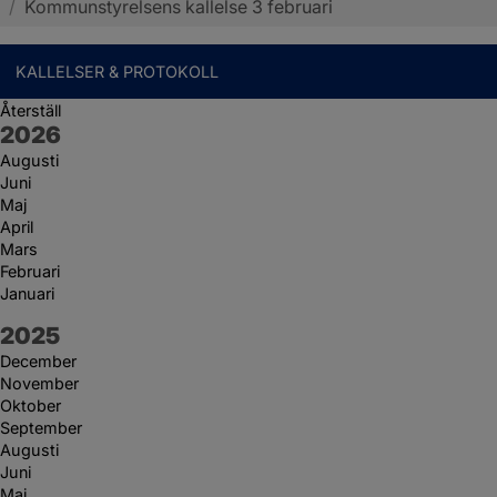
/
Kommunstyrelsens kallelse 3 februari
KALLELSER & PROTOKOLL
Återställ
År:
2026
Augusti
Juni
Maj
April
Mars
Februari
Januari
År:
2025
December
November
Oktober
September
Augusti
Juni
Maj