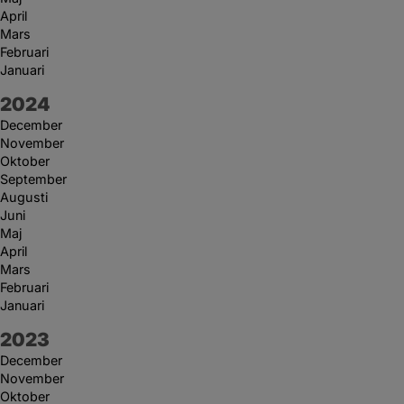
April
Mars
Februari
Januari
År:
2024
December
November
Oktober
September
Augusti
Juni
Maj
April
Mars
Februari
Januari
År:
2023
December
November
Oktober