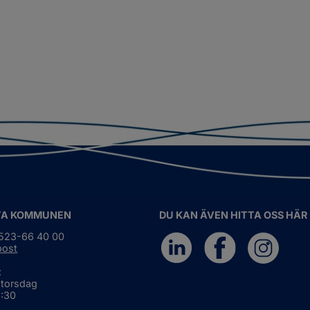
TA KOMMUNEN
DU KAN ÄVEN HITTA OSS HÄR
0523-66 40 00
post
:
 torsdag
6:30