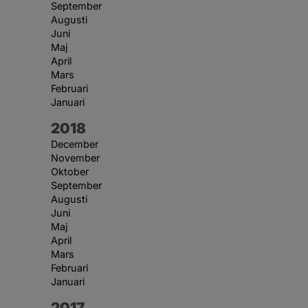
September
Augusti
Juni
Maj
April
Mars
Februari
Januari
År:
2018
December
November
Oktober
September
Augusti
Juni
Maj
April
Mars
Februari
Januari
År:
2017