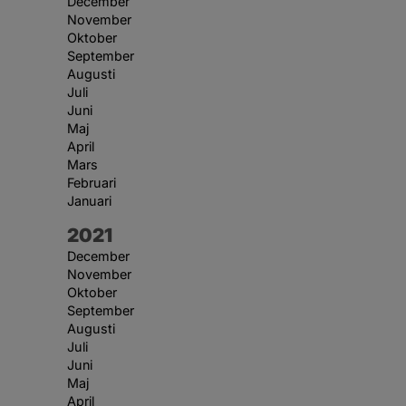
December
November
Oktober
September
Augusti
Juli
Juni
Maj
April
Mars
Februari
Januari
År:
2021
December
November
Oktober
September
Augusti
Juli
Juni
Maj
April