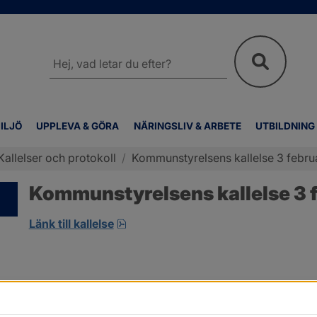
Sök
på
webbplatsen
ILJÖ
UPPLEVA & GÖRA
NÄRINGSLIV & ARBETE
UTBILDNING
Kallelser och protokoll
/
Kommunstyrelsens kallelse 3 febru
Kommunstyrelsens kallelse 3 f
pdf, 7.9 MB, öppnas i nytt fönster.
Länk till kallelse