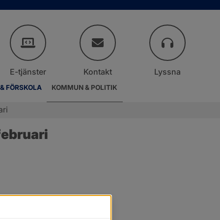
E-tjänster
Kontakt
Lyssna
 & FÖRSKOLA
KOMMUN & POLITIK
ari
ebruari