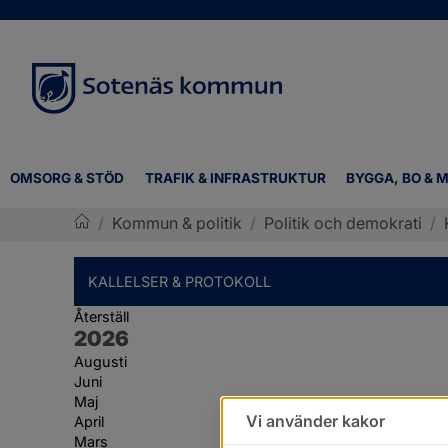
OMSORG & STÖD
TRAFIK & INFRASTRUKTUR
BYGGA, BO & M
/
Kommun & politik
/
Politik och demokrati
/
Sotenäs kommun
KALLELSER & PROTOKOLL
Återställ
År:
2026
Augusti
Juni
Maj
Vi använder kakor
April
Mars