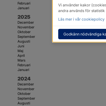
Februari
Vi använder kakor (cookies
Januari
andra används för statisti
År:
2025
Läs mer i vår cookiepolicy
December
November
Oktober
Godkänn nödvändiga k
September
Augusti
Juni
Maj
April
Mars
Februari
Januari
År:
2024
December
November
Oktober
September
Augusti