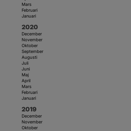
Mars
Februari
Januari
År:
2020
December
November
Oktober
September
Augusti
Juli
Juni
Maj
April
Mars
Februari
Januari
År:
2019
December
November
Oktober