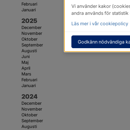
Februari
Vi använder kakor (cookies
Januari
andra används för statisti
År:
2025
Läs mer i vår cookiepolicy
December
November
Oktober
Godkänn nödvändiga k
September
Augusti
Juni
Maj
April
Mars
Februari
Januari
År:
2024
December
November
Oktober
September
Augusti