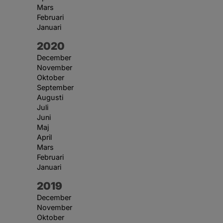
Mars
Februari
Januari
År:
2020
December
November
Oktober
September
Augusti
Juli
Juni
Maj
April
Mars
Februari
Januari
År:
2019
December
November
Oktober