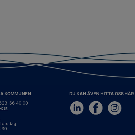
TA KOMMUNEN
DU KAN ÄVEN HITTA OSS HÄR
0523-66 40 00
post
:
 torsdag
6:30