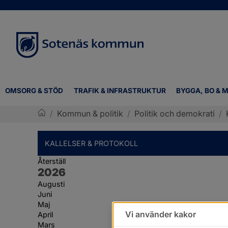
OMSORG & STÖD
TRAFIK & INFRASTRUKTUR
BYGGA, BO & M
/
Kommun & politik
/
Politik och demokrati
/
Sotenäs kommun
KALLELSER & PROTOKOLL
Återställ
År:
2026
Augusti
Juni
Maj
Vi använder kakor
April
Mars