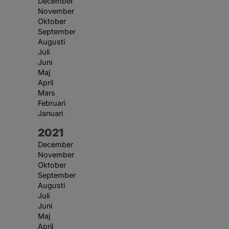
December
November
Oktober
September
Augusti
Juli
Juni
Maj
April
Mars
Februari
Januari
År:
2021
December
November
Oktober
September
Augusti
Juli
Juni
Maj
April