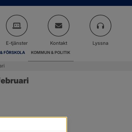
E-tjänster
Kontakt
Lyssna
 & FÖRSKOLA
KOMMUN & POLITIK
ari
ebruari