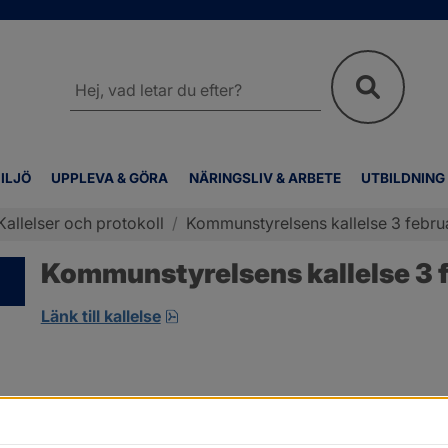
Sök
på
webbplatsen
ILJÖ
UPPLEVA & GÖRA
NÄRINGSLIV & ARBETE
UTBILDNING
Kallelser och protokoll
/
Kommunstyrelsens kallelse 3 febru
Kommunstyrelsens kallelse 3 f
pdf, 7.9 MB, öppnas i nytt fönster.
Länk till kallelse