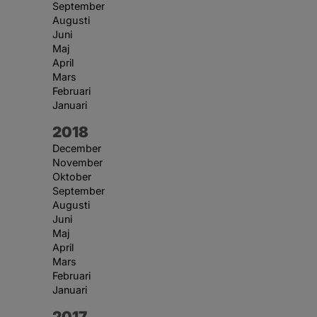
September
Augusti
Juni
Maj
April
Mars
Februari
Januari
År:
2018
December
November
Oktober
September
Augusti
Juni
Maj
April
Mars
Februari
Januari
År:
2017