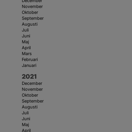
December
November
Oktober
September
Augusti
Juli
Juni
Maj
April
Mars
Februari
Januari
År:
2021
December
November
Oktober
September
Augusti
Juli
Juni
Maj
April