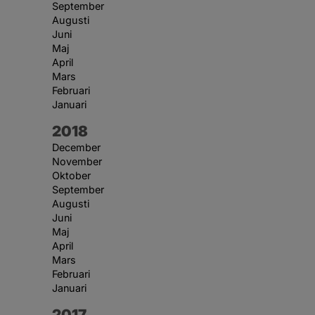
September
Augusti
Juni
Maj
April
Mars
Februari
Januari
År:
2018
December
November
Oktober
September
Augusti
Juni
Maj
April
Mars
Februari
Januari
År:
2017