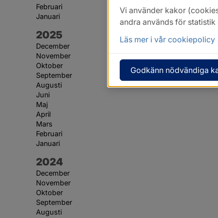
Februari
Vi använder kakor (cookies
Januari
andra används för statisti
År:
2025
Läs mer i vår cookiepolicy
December
November
Oktober
Godkänn nödvändiga k
September
Augusti
Juni
Maj
April
Mars
Februari
Januari
År:
2024
December
November
Oktober
September
Augusti