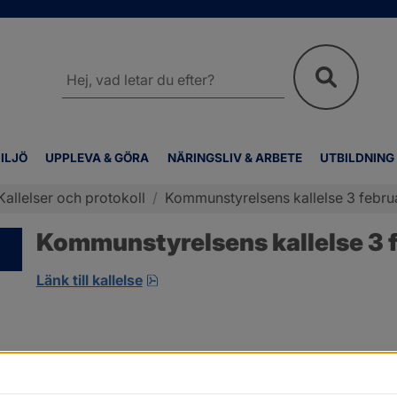
Sök
på
webbplatsen
ILJÖ
UPPLEVA & GÖRA
NÄRINGSLIV & ARBETE
UTBILDNING
Kallelser och protokoll
/
Kommunstyrelsens kallelse 3 febru
Kommunstyrelsens kallelse 3 f
pdf, 7.9 MB, öppnas i nytt fönster.
Länk till kallelse