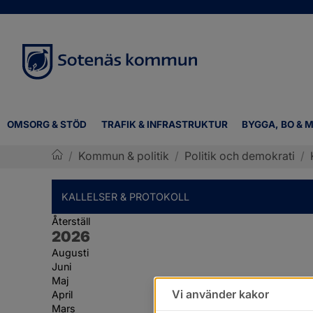
OMSORG & STÖD
TRAFIK & INFRASTRUKTUR
BYGGA, BO & M
/
Kommun & politik
/
Politik och demokrati
/
Sotenäs kommun
KALLELSER & PROTOKOLL
Återställ
År:
2026
Augusti
Juni
Maj
Vi använder kakor
April
Mars