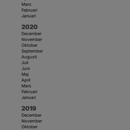
Mars
Februari
Januari
År:
2020
December
November
Oktober
September
Augusti
Juli
Juni
Maj
April
Mars
Februari
Januari
År:
2019
December
November
Oktober