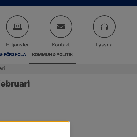
E-tjänster
Kontakt
Lyssna
 & FÖRSKOLA
KOMMUN & POLITIK
ari
ebruari