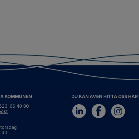
TA KOMMUNEN
DU KAN ÄVEN HITTA OSS HÄR
0523-66 40 00
post
:
 torsdag
6:30