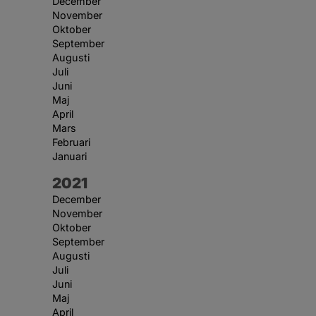
December
November
Oktober
September
Augusti
Juli
Juni
Maj
April
Mars
Februari
Januari
År:
2021
December
November
Oktober
September
Augusti
Juli
Juni
Maj
April