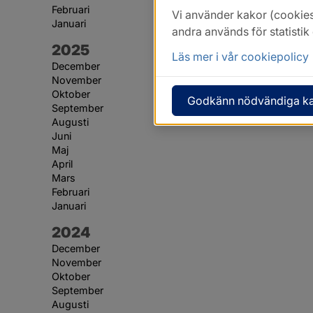
Februari
Vi använder kakor (cookies
Januari
andra används för statisti
År:
2025
Läs mer i vår cookiepolicy
December
November
Oktober
Godkänn nödvändiga k
September
Augusti
Juni
Maj
April
Mars
Februari
Januari
År:
2024
December
November
Oktober
September
Augusti