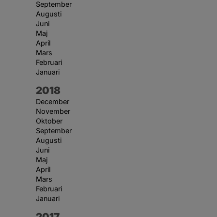
September
Augusti
Juni
Maj
April
Mars
Februari
Januari
År:
2018
December
November
Oktober
September
Augusti
Juni
Maj
April
Mars
Februari
Januari
År:
2017