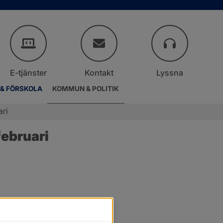
E-tjänster
Kontakt
Lyssna
 & FÖRSKOLA
KOMMUN & POLITIK
ari
ebruari