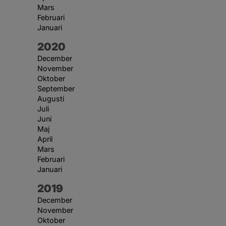
Mars
Februari
Januari
År:
2020
December
November
Oktober
September
Augusti
Juli
Juni
Maj
April
Mars
Februari
Januari
År:
2019
December
November
Oktober