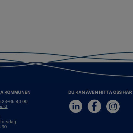
TA KOMMUNEN
DU KAN ÄVEN HITTA OSS HÄR
0523-66 40 00
post
:
 torsdag
6:30