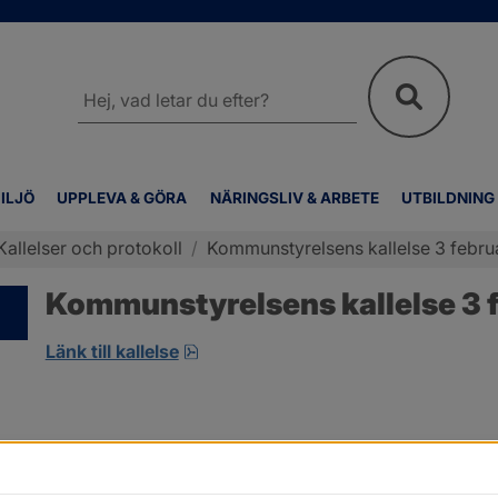
Sök
på
webbplatsen
ILJÖ
UPPLEVA & GÖRA
NÄRINGSLIV & ARBETE
UTBILDNING
Kallelser och protokoll
/
Kommunstyrelsens kallelse 3 febru
Kommunstyrelsens kallelse 3 f
pdf, 7.9 MB, öppnas i nytt fönster.
Länk till kallelse