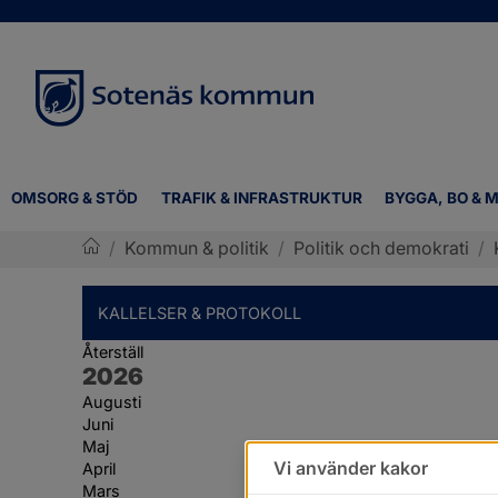
OMSORG & STÖD
TRAFIK & INFRASTRUKTUR
BYGGA, BO & M
/
Kommun & politik
/
Politik och demokrati
/
Sotenäs kommun
KALLELSER & PROTOKOLL
Återställ
År:
2026
Augusti
Juni
Maj
Vi använder kakor
April
Mars