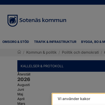
OMSORG & STÖD
TRAFIK & INFRASTRUKTUR
BYGGA, BO & M
/
Kommun & politik
/
Politik och demokrati
/
Sotenäs kommun
KALLELSER & PROTOKOLL
Återställ
År:
2026
Augusti
Juni
Maj
Vi använder kakor
April
Mars