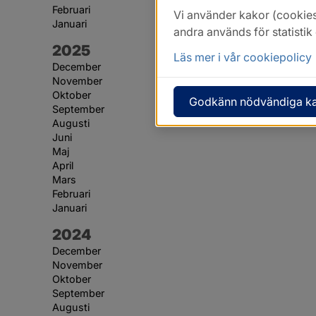
Februari
Vi använder kakor (cookies
Januari
andra används för statisti
År:
2025
Läs mer i vår cookiepolicy
December
November
Oktober
Godkänn nödvändiga k
September
Augusti
Juni
Maj
April
Mars
Februari
Januari
År:
2024
December
November
Oktober
September
Augusti