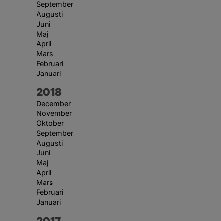
September
Augusti
Juni
Maj
April
Mars
Februari
Januari
År:
2018
December
November
Oktober
September
Augusti
Juni
Maj
April
Mars
Februari
Januari
År:
2017