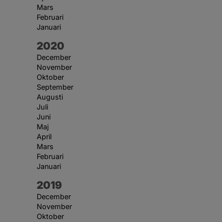
Mars
Februari
Januari
År:
2020
December
November
Oktober
September
Augusti
Juli
Juni
Maj
April
Mars
Februari
Januari
År:
2019
December
November
Oktober