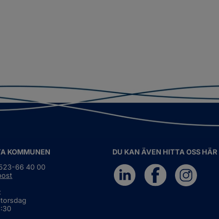
TA KOMMUNEN
DU KAN ÄVEN HITTA OSS HÄR
0523-66 40 00
post
:
 torsdag
6:30