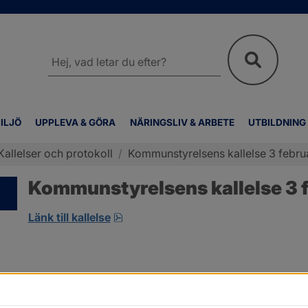
Sök
på
webbplatsen
ILJÖ
UPPLEVA & GÖRA
NÄRINGSLIV & ARBETE
UTBILDNING
Kallelser och protokoll
/
Kommunstyrelsens kallelse 3 febru
Kommunstyrelsens kallelse 3 f
pdf, 7.9 MB, öppnas i nytt fönster.
Länk till kallelse