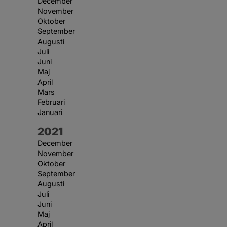
December
November
Oktober
September
Augusti
Juli
Juni
Maj
April
Mars
Februari
Januari
År:
2021
December
November
Oktober
September
Augusti
Juli
Juni
Maj
April