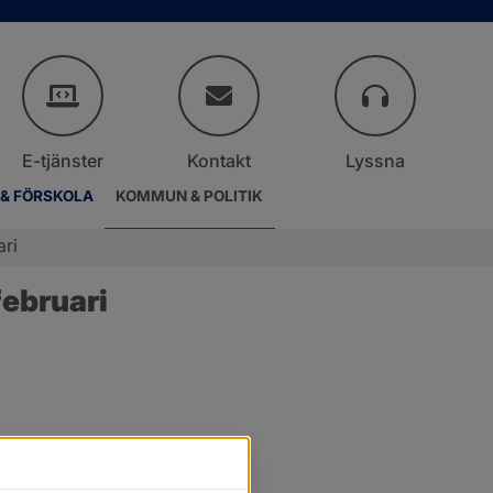
E-tjänster
Kontakt
Lyssna
 & FÖRSKOLA
KOMMUN & POLITIK
ari
ebruari