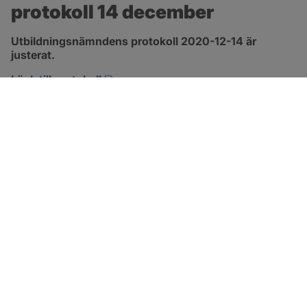
protokoll 14 december
Utbildningsnämndens protokoll 2020-12-14 är 
justerat.
pdf, 161.6 kB, öppnas i nytt fönster.
Länk till protokoll
SOTENÄS KOMMUN
Besöksadress
Parkgatan 46
456 80 Kungshamn
Hitta hit