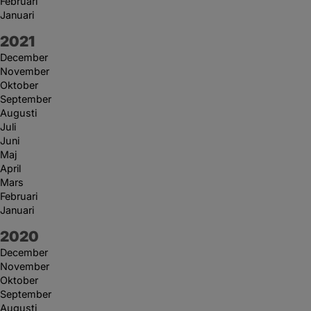
Februari
Januari
År:
2021
December
November
Oktober
September
Augusti
Juli
Juni
Maj
April
Mars
Februari
Januari
År:
2020
December
November
Oktober
September
Augusti