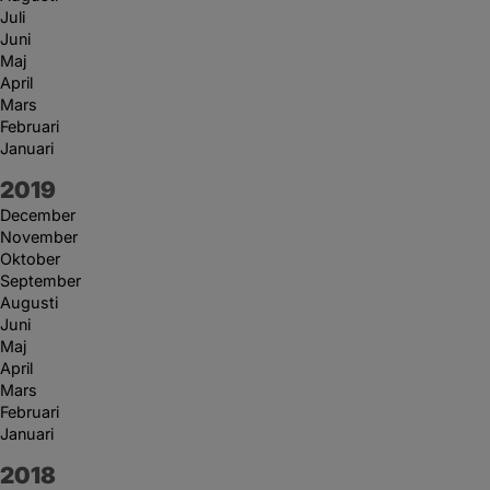
Juli
Juni
Maj
April
Mars
Februari
Januari
År:
2019
December
November
Oktober
September
Augusti
Juni
Maj
April
Mars
Februari
Januari
År:
2018