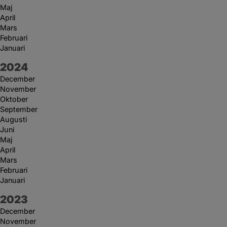
Maj
April
Mars
Februari
Januari
År:
2024
December
November
Oktober
September
Augusti
Juni
Maj
April
Mars
Februari
Januari
År:
2023
December
November