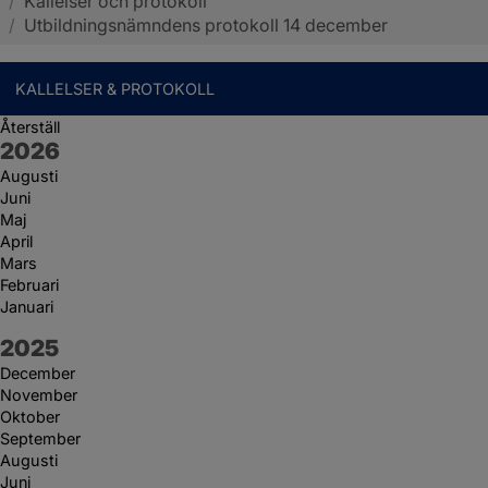
/
Kallelser och protokoll
Sotenäs kommun
/
Utbildningsnämndens protokoll 14 december
KALLELSER & PROTOKOLL
Återställ
År:
2026
Augusti
Juni
Maj
April
Mars
Februari
Januari
År:
2025
December
November
Oktober
September
Augusti
Juni