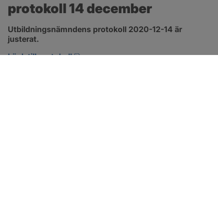
protokoll 14 december
Utbildningsnämndens protokoll 2020-12-14 är 
justerat.
pdf, 161.6 kB, öppnas i nytt fönster.
Länk till protokoll
SOTENÄS KOMMUN
Besöksadress
Parkgatan 46
456 80 Kungshamn
Hitta hit