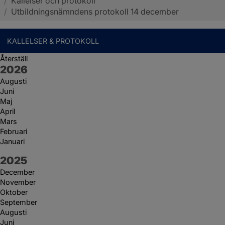
/
Kallelser och protokoll
Sotenäs kommun
/
Utbildningsnämndens protokoll 14 december
KALLELSER & PROTOKOLL
Återställ
År:
2026
Augusti
Juni
Maj
April
Mars
Februari
Januari
År:
2025
December
November
Oktober
September
Augusti
Juni