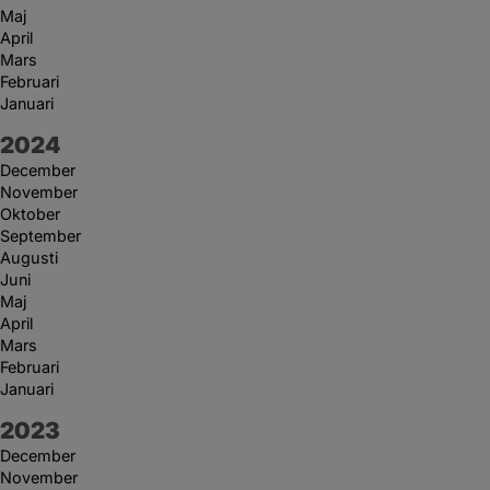
Maj
April
Mars
Februari
Januari
År:
2024
December
November
Oktober
September
Augusti
Juni
Maj
April
Mars
Februari
Januari
År:
2023
December
November