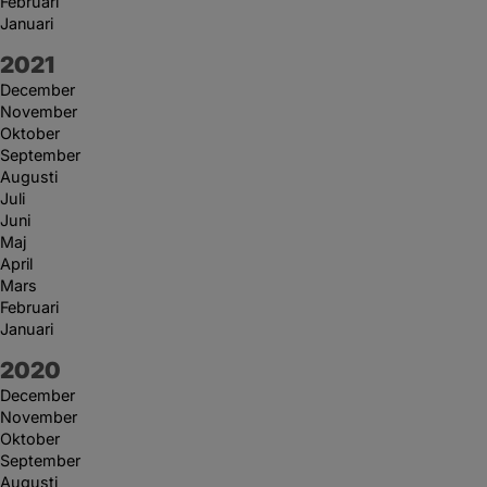
Februari
Januari
År:
2021
December
November
Oktober
September
Augusti
Juli
Juni
Maj
April
Mars
Februari
Januari
År:
2020
December
November
Oktober
September
Augusti