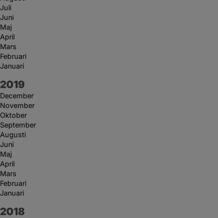
Juli
Juni
Maj
April
Mars
Februari
Januari
År:
2019
December
November
Oktober
September
Augusti
Juni
Maj
April
Mars
Februari
Januari
År:
2018