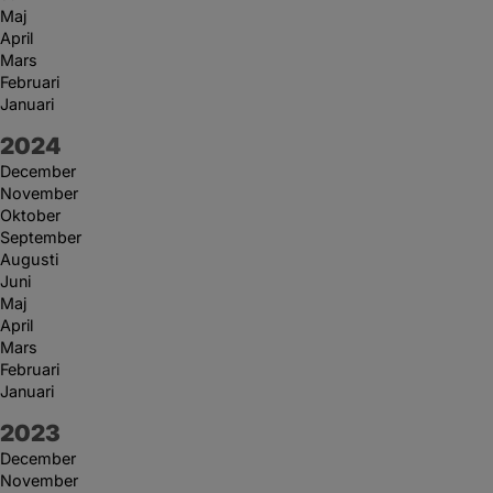
Maj
April
Mars
Februari
Januari
År:
2024
December
November
Oktober
September
Augusti
Juni
Maj
April
Mars
Februari
Januari
År:
2023
December
November