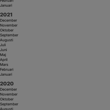
Februari
Januari
År:
2021
December
November
Oktober
September
Augusti
Juli
Juni
Maj
April
Mars
Februari
Januari
År:
2020
December
November
Oktober
September
Augusti