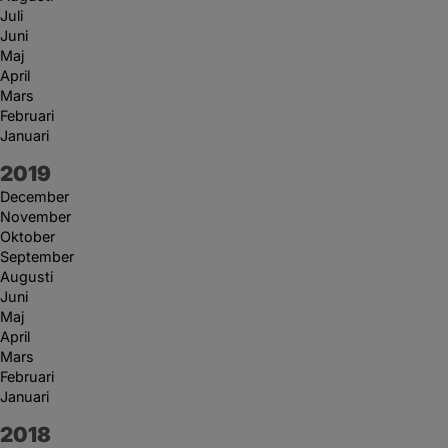
Juli
Juni
Maj
April
Mars
Februari
Januari
År:
2019
December
November
Oktober
September
Augusti
Juni
Maj
April
Mars
Februari
Januari
År:
2018