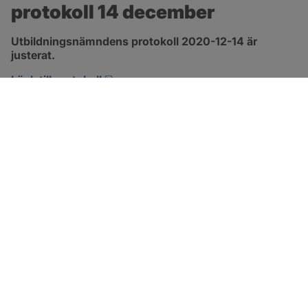
protokoll 14 december
Utbildningsnämndens protokoll 2020-12-14 är 
justerat.
pdf, 161.6 kB, öppnas i nytt fönster.
Länk till protokoll
SOTENÄS KOMMUN
Besöksadress
Parkgatan 46
456 80 Kungshamn
Hitta hit