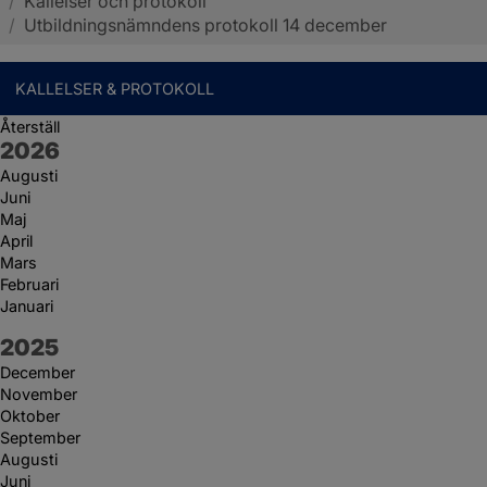
/
Kallelser och protokoll
Sotenäs kommun
/
Utbildningsnämndens protokoll 14 december
KALLELSER & PROTOKOLL
Återställ
År:
2026
Augusti
Juni
Maj
April
Mars
Februari
Januari
År:
2025
December
November
Oktober
September
Augusti
Juni