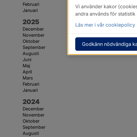
Februari
Vi använder kakor (cookies
Januari
andra används för statisti
År:
2025
Läs mer i vår cookiepolicy
December
November
Oktober
Godkänn nödvändiga k
September
Augusti
Juni
Maj
April
Mars
Februari
Januari
År:
2024
December
November
Oktober
September
Augusti