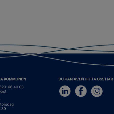
TA KOMMUNEN
DU KAN ÄVEN HITTA OSS HÄR
0523-66 40 00
post
:
 torsdag
6:30