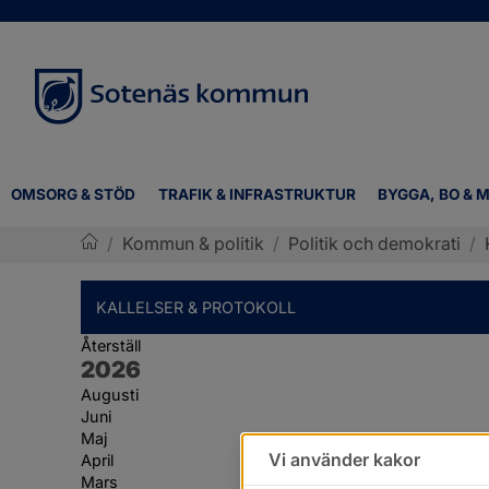
OMSORG & STÖD
TRAFIK & INFRASTRUKTUR
BYGGA, BO & M
/
Kommun & politik
/
Politik och demokrati
/
Sotenäs kommun
KALLELSER & PROTOKOLL
Återställ
År:
2026
Augusti
Juni
Maj
Vi använder kakor
April
Mars