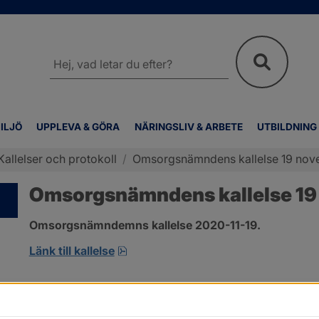
Sök
på
webbplatsen
ILJÖ
UPPLEVA & GÖRA
NÄRINGSLIV & ARBETE
UTBILDNING
Kallelser och protokoll
/
Omsorgsnämndens kallelse 19 no
Omsorgsnämndens kallelse 1
Omsorgsnämndemns kallelse 2020-11-19.
pdf, öppnas i nytt fönster.
Länk till kallelse