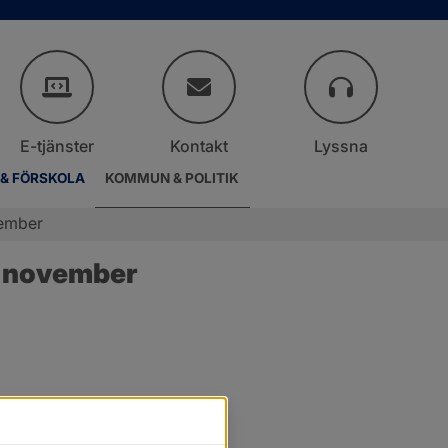
E-tjänster
Kontakt
Lyssna
 & FÖRSKOLA
KOMMUN & POLITIK
vember
9 november