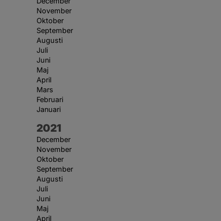
December
November
Oktober
September
Augusti
Juli
Juni
Maj
April
Mars
Februari
Januari
År:
2021
December
November
Oktober
September
Augusti
Juli
Juni
Maj
April