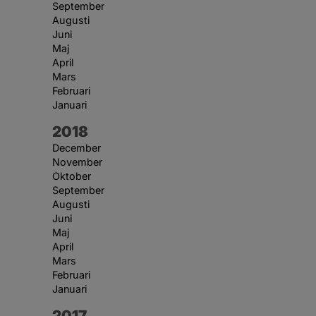
September
Augusti
Juni
Maj
April
Mars
Februari
Januari
År:
2018
December
November
Oktober
September
Augusti
Juni
Maj
April
Mars
Februari
Januari
År:
2017