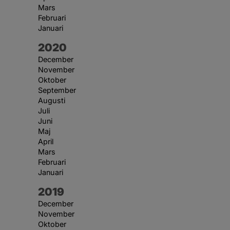
Mars
Februari
Januari
År:
2020
December
November
Oktober
September
Augusti
Juli
Juni
Maj
April
Mars
Februari
Januari
År:
2019
December
November
Oktober