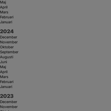
Maj
April
Mars
Februari
Januari
År:
2024
December
November
Oktober
September
Augusti
Juni
Maj
April
Mars
Februari
Januari
År:
2023
December
November