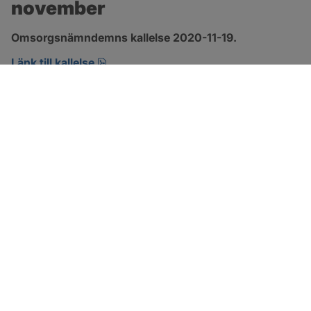
november
Omsorgsnämndemns kallelse 2020-11-19.
pdf, öppnas i nytt fönster.
Länk till kallelse
SOTENÄS KOMMUN
Besöksadress
Parkgatan 46
456 80 Kungshamn
Hitta hit