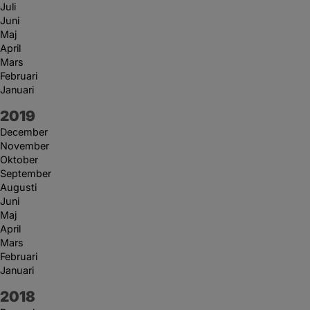
Juli
Juni
Maj
April
Mars
Februari
Januari
År:
2019
December
November
Oktober
September
Augusti
Juni
Maj
April
Mars
Februari
Januari
År:
2018