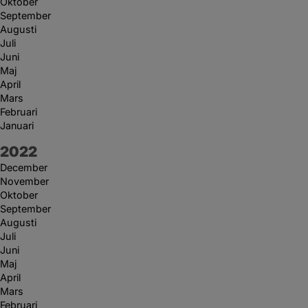
Oktober
September
Augusti
Juli
Juni
Maj
April
Mars
Februari
Januari
År:
2022
December
November
Oktober
September
Augusti
Juli
Juni
Maj
April
Mars
Februari