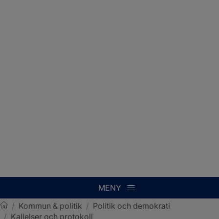
MENY
/
Kommun & politik
/
Politik och demokrati
/
Kallelser och protokoll
Sotenäs kommun