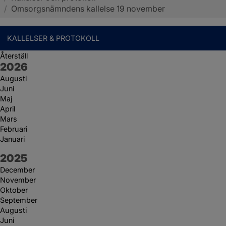
/
Omsorgsnämndens kallelse 19 november
KALLELSER & PROTOKOLL
Återställ
År:
2026
Augusti
Juni
Maj
April
Mars
Februari
Januari
År:
2025
December
November
Oktober
September
Augusti
Juni