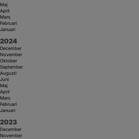
Maj
April
Mars
Februari
Januari
År:
2024
December
November
Oktober
September
Augusti
Juni
Maj
April
Mars
Februari
Januari
År:
2023
December
November