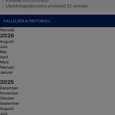
/
Kallelser och protokoll
Sotenäs kommun
/
Utbildningsnämndens protokoll 22 oktober
KALLELSER & PROTOKOLL
Återställ
År:
2026
Augusti
Juni
Maj
April
Mars
Februari
Januari
År:
2025
December
November
Oktober
September
Augusti
Juni