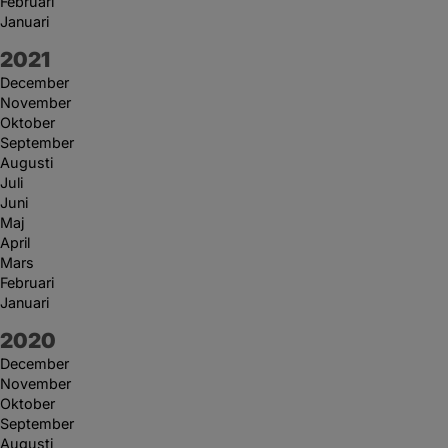
Februari
Januari
År:
2021
December
November
Oktober
September
Augusti
Juli
Juni
Maj
April
Mars
Februari
Januari
År:
2020
December
November
Oktober
September
Augusti