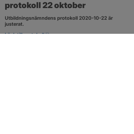
protokoll 22 oktober
Utbildningsnämndens protokoll 2020-10-22 är 
justerat.
pdf, 257.7 kB, öppnas i nytt fönster.
Länk till protokoll
SOTENÄS KOMMUN
Besöksadress
Parkgatan 46
456 80 Kungshamn
Hitta hit