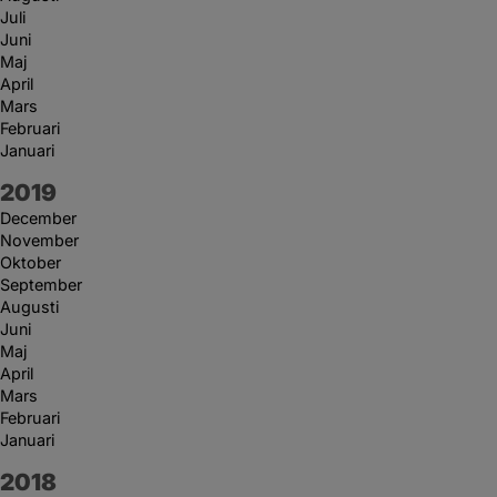
Juli
Juni
Maj
April
Mars
Februari
Januari
År:
2019
December
November
Oktober
September
Augusti
Juni
Maj
April
Mars
Februari
Januari
År:
2018