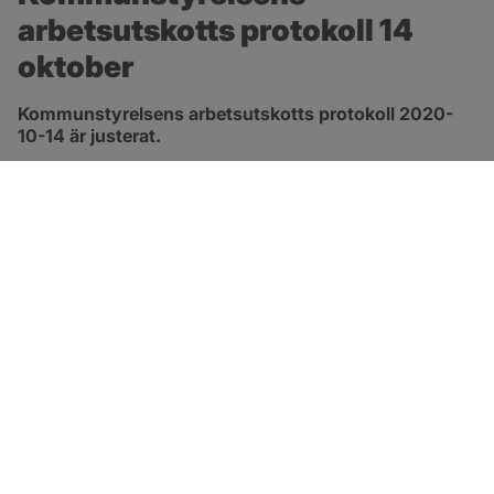
arbetsutskotts protokoll 14 
oktober
Kommunstyrelsens arbetsutskotts protokoll 2020-
10-14 är justerat.
pdf, 413.3 kB, öppnas i nytt fönster.
Länk till protokoll
SOTENÄS KOMMUN
Besöksadress
Parkgatan 46
456 80 Kungshamn