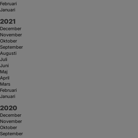
Februari
Januari
År:
2021
December
November
Oktober
September
Augusti
Juli
Juni
Maj
April
Mars
Februari
Januari
År:
2020
December
November
Oktober
September