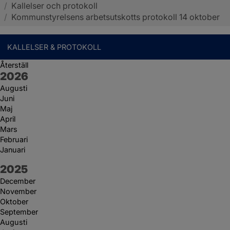
/
Kallelser och protokoll
Sotenäs kommun
/
Kommunstyrelsens arbetsutskotts protokoll 14 oktober
KALLELSER & PROTOKOLL
Återställ
År:
2026
Augusti
Juni
Maj
April
Mars
Februari
Januari
År:
2025
December
November
Oktober
September
Augusti