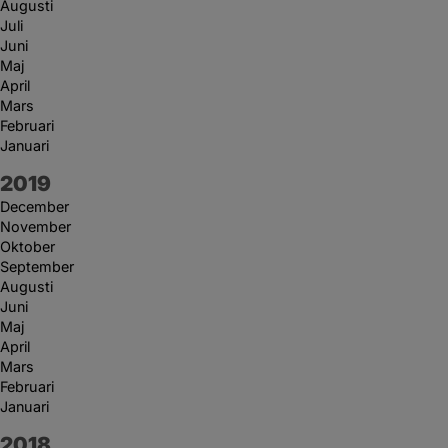
Augusti
Juli
Juni
Maj
April
Mars
Februari
Januari
År:
2019
December
November
Oktober
September
Augusti
Juni
Maj
April
Mars
Februari
Januari
År:
2018