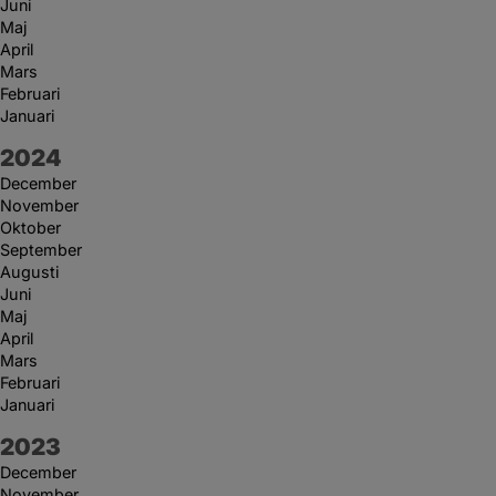
Juni
Maj
April
Mars
Februari
Januari
År:
2024
December
November
Oktober
September
Augusti
Juni
Maj
April
Mars
Februari
Januari
År:
2023
December
November