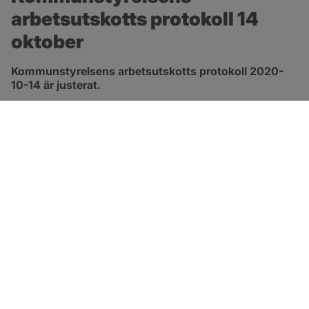
arbetsutskotts protokoll 14 
oktober
Kommunstyrelsens arbetsutskotts protokoll 2020-
10-14 är justerat.
pdf, 413.3 kB, öppnas i nytt fönster.
Länk till protokoll
SOTENÄS KOMMUN
Besöksadress
Parkgatan 46
456 80 Kungshamn