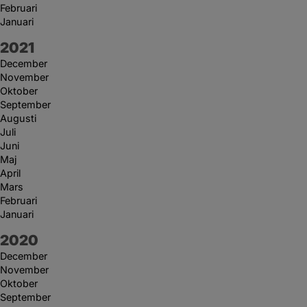
Februari
Januari
År:
2021
December
November
Oktober
September
Augusti
Juli
Juni
Maj
April
Mars
Februari
Januari
År:
2020
December
November
Oktober
September