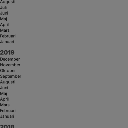
Augusti
Juli
Juni
Maj
April
Mars
Februari
Januari
År:
2019
December
November
Oktober
September
Augusti
Juni
Maj
April
Mars
Februari
Januari
År:
2018