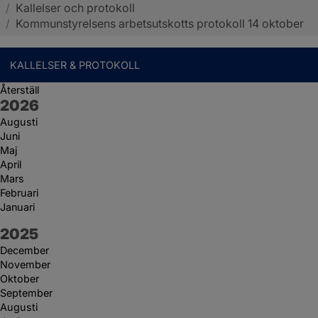
/
Kallelser och protokoll
Sotenäs kommun
/
Kommunstyrelsens arbetsutskotts protokoll 14 oktober
KALLELSER & PROTOKOLL
Återställ
År:
2026
Augusti
Juni
Maj
April
Mars
Februari
Januari
År:
2025
December
November
Oktober
September
Augusti