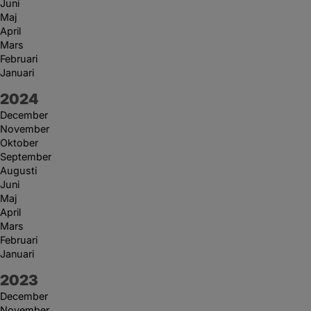
Juni
Maj
April
Mars
Februari
Januari
År:
2024
December
November
Oktober
September
Augusti
Juni
Maj
April
Mars
Februari
Januari
År:
2023
December
November