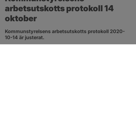
arbetsutskotts protokoll 14 
oktober
Kommunstyrelsens arbetsutskotts protokoll 2020-
10-14 är justerat.
pdf, 413.3 kB, öppnas i nytt fönster.
Länk till protokoll
SOTENÄS KOMMUN
Besöksadress
Parkgatan 46
456 80 Kungshamn