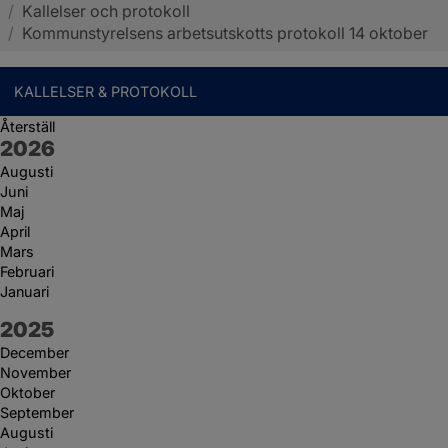
/
Kallelser och protokoll
Sotenäs kommun
/
Kommunstyrelsens arbetsutskotts protokoll 14 oktober
KALLELSER & PROTOKOLL
Återställ
År:
2026
Augusti
Juni
Maj
April
Mars
Februari
Januari
År:
2025
December
November
Oktober
September
Augusti