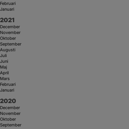
Februari
Januari
År:
2021
December
November
Oktober
September
Augusti
Juli
Juni
Maj
April
Mars
Februari
Januari
År:
2020
December
November
Oktober
September