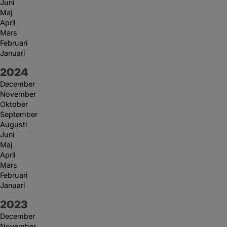
Juni
Maj
April
Mars
Februari
Januari
År:
2024
December
November
Oktober
September
Augusti
Juni
Maj
April
Mars
Februari
Januari
År:
2023
December
November