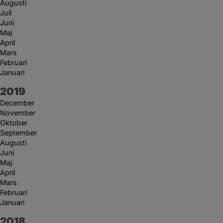
Augusti
Juli
Juni
Maj
April
Mars
Februari
Januari
År:
2019
December
November
Oktober
September
Augusti
Juni
Maj
April
Mars
Februari
Januari
År:
2018