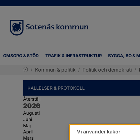
OMSORG & STÖD
TRAFIK & INFRASTRUKTUR
BYGGA, BO & M
/
Kommun & politik
/
Politik och demokrati
/
Sotenäs kommun
KALLELSER & PROTOKOLL
Återställ
År:
2026
Augusti
Juni
Maj
Vi använder kakor
April
Mars