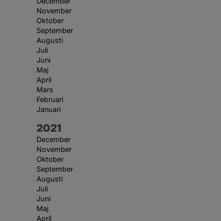
December
November
Oktober
September
Augusti
Juli
Juni
Maj
April
Mars
Februari
Januari
År:
2021
December
November
Oktober
September
Augusti
Juli
Juni
Maj
April