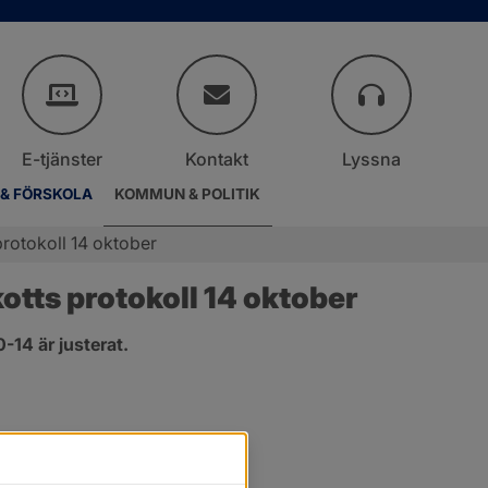
E-tjänster
Kontakt
Lyssna
 & FÖRSKOLA
KOMMUN & POLITIK
rotokoll 14 oktober
tts protokoll 14 oktober
14 är justerat.
er.