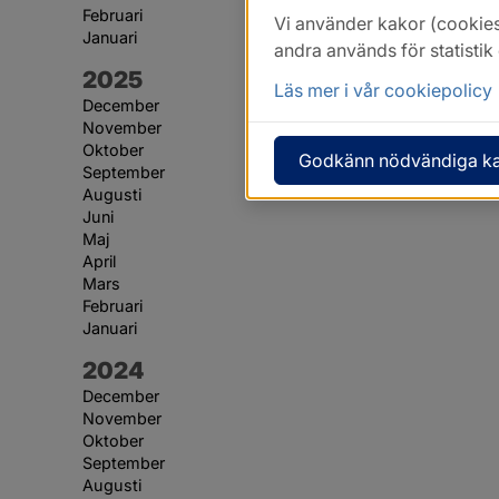
Februari
Vi använder kakor (cookies
Januari
andra används för statisti
År:
2025
Läs mer i vår cookiepolicy
December
November
Oktober
Godkänn nödvändiga k
September
Augusti
Juni
Maj
April
Mars
Februari
Januari
År:
2024
December
November
Oktober
September
Augusti