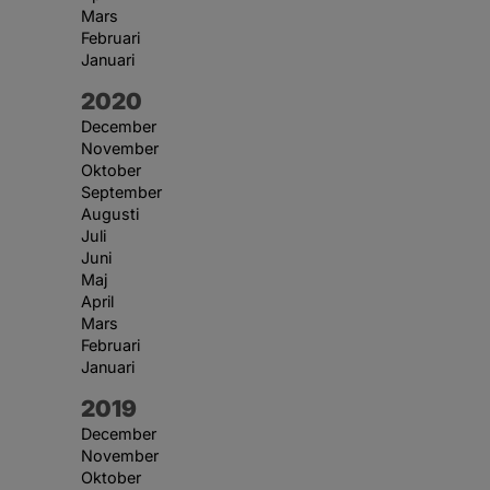
Mars
Februari
Januari
År:
2020
December
November
Oktober
September
Augusti
Juli
Juni
Maj
April
Mars
Februari
Januari
År:
2019
December
November
Oktober