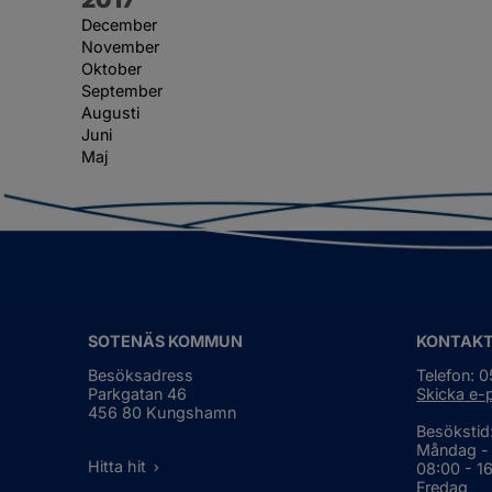
December
November
Oktober
September
Augusti
Juni
Maj
SOTENÄS KOMMUN
KONTAK
Besöksadress
Telefon: 
Parkgatan 46
Skicka e-
456 80 Kungshamn
Besökstid
Måndag -
Hitta hit
08:00 - 1
Fredag