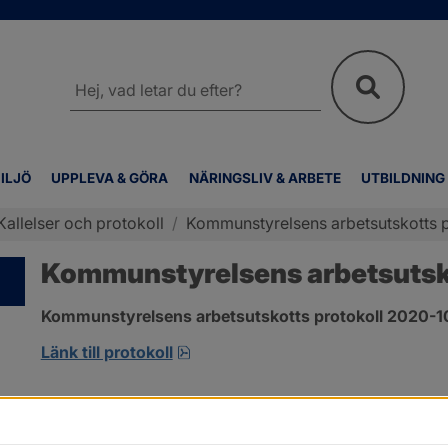
Sök
på
webbplatsen
ILJÖ
UPPLEVA & GÖRA
NÄRINGSLIV & ARBETE
UTBILDNING
Kallelser och protokoll
/
Kommunstyrelsens arbetsutskotts p
Kommunstyrelsens arbetsutsko
Kommunstyrelsens arbetsutskotts protokoll 2020-10-
pdf, 413.3 kB, öppnas i nytt fönst
Länk till protokoll