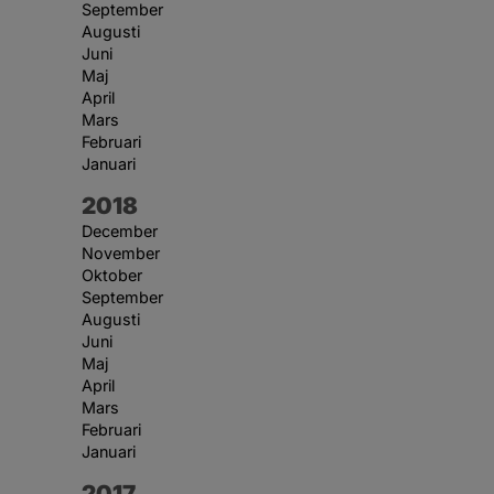
September
Augusti
Juni
Maj
April
Mars
Februari
Januari
År:
2018
December
November
Oktober
September
Augusti
Juni
Maj
April
Mars
Februari
Januari
År:
2017