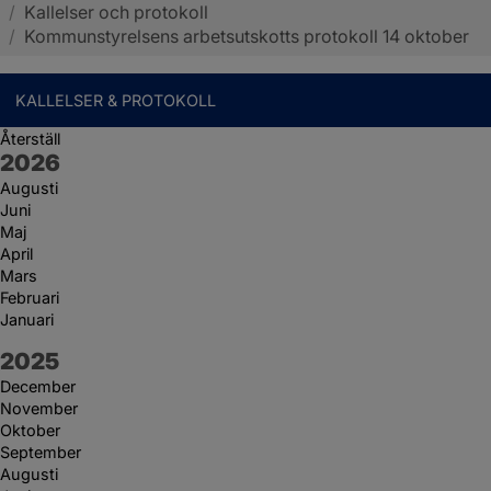
/
Kallelser och protokoll
Sotenäs kommun
/
Kommunstyrelsens arbetsutskotts protokoll 14 oktober
KALLELSER & PROTOKOLL
Återställ
År:
2026
Augusti
Juni
Maj
April
Mars
Februari
Januari
År:
2025
December
November
Oktober
September
Augusti