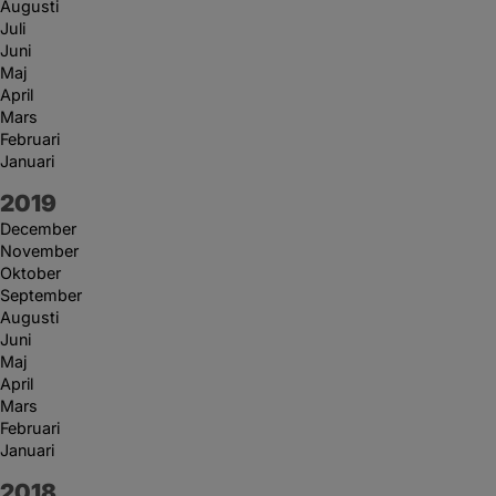
Augusti
Juli
Juni
Maj
April
Mars
Februari
Januari
År:
2019
December
November
Oktober
September
Augusti
Juni
Maj
April
Mars
Februari
Januari
År:
2018