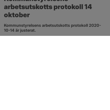
arbetsutskotts protokoll 14 
oktober
Kommunstyrelsens arbetsutskotts protokoll 2020-
10-14 är justerat.
pdf, 413.3 kB, öppnas i nytt fönster.
Länk till protokoll
SOTENÄS KOMMUN
Besöksadress
Parkgatan 46
456 80 Kungshamn