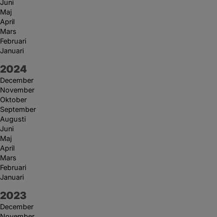
Juni
Maj
April
Mars
Februari
Januari
År:
2024
December
November
Oktober
September
Augusti
Juni
Maj
April
Mars
Februari
Januari
År:
2023
December
November