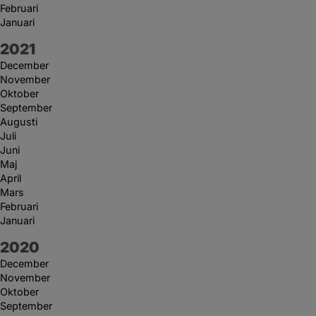
Februari
Januari
År:
2021
December
November
Oktober
September
Augusti
Juli
Juni
Maj
April
Mars
Februari
Januari
År:
2020
December
November
Oktober
September