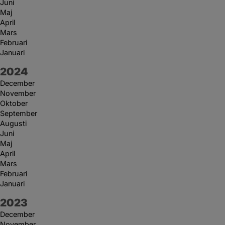
Juni
Maj
April
Mars
Februari
Januari
År:
2024
December
November
Oktober
September
Augusti
Juni
Maj
April
Mars
Februari
Januari
År:
2023
December
November