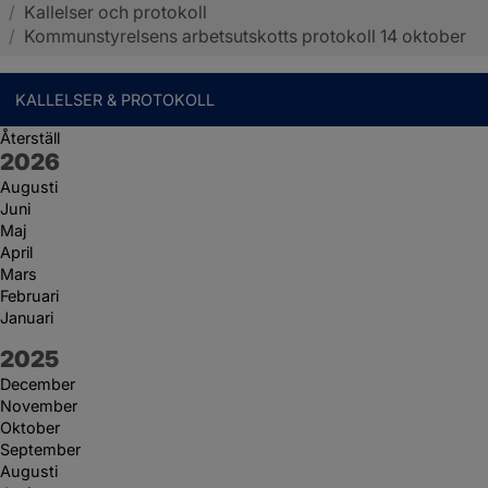
/
Kallelser och protokoll
Sotenäs kommun
/
Kommunstyrelsens arbetsutskotts protokoll 14 oktober
KALLELSER & PROTOKOLL
Återställ
År:
2026
Augusti
Juni
Maj
April
Mars
Februari
Januari
År:
2025
December
November
Oktober
September
Augusti