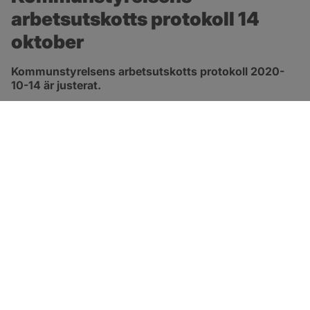
arbetsutskotts protokoll 14 
oktober
Kommunstyrelsens arbetsutskotts protokoll 2020-
10-14 är justerat.
pdf, 413.3 kB, öppnas i nytt fönster.
Länk till protokoll
SOTENÄS KOMMUN
Besöksadress
Parkgatan 46
456 80 Kungshamn