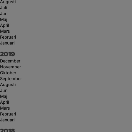
Augusti
Juli
Juni
Maj
April
Mars
Februari
Januari
År:
2019
December
November
Oktober
September
Augusti
Juni
Maj
April
Mars
Februari
Januari
År:
2018