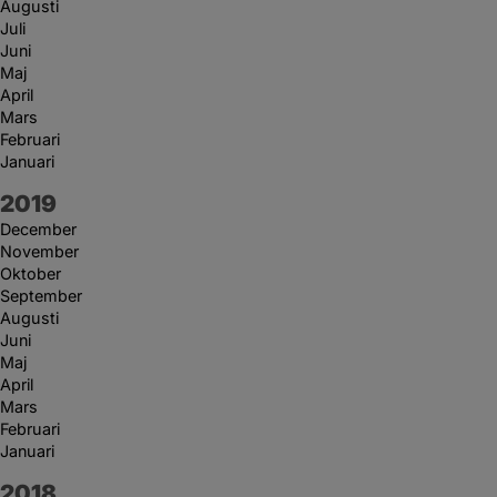
Augusti
Juli
Juni
Maj
April
Mars
Februari
Januari
År:
2019
December
November
Oktober
September
Augusti
Juni
Maj
April
Mars
Februari
Januari
År:
2018