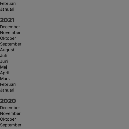
Februari
Januari
År:
2021
December
November
Oktober
September
Augusti
Juli
Juni
Maj
April
Mars
Februari
Januari
År:
2020
December
November
Oktober
September