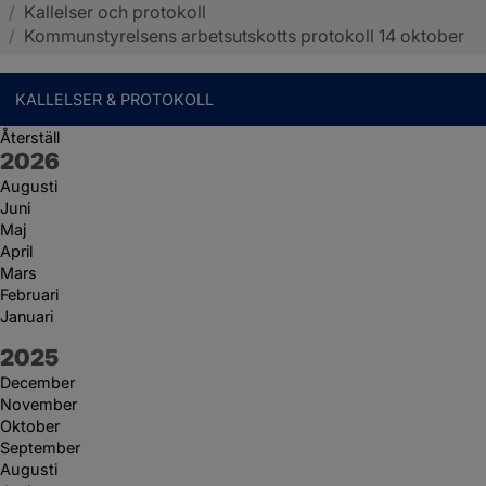
/
Kallelser och protokoll
Sotenäs kommun
/
Kommunstyrelsens arbetsutskotts protokoll 14 oktober
KALLELSER & PROTOKOLL
Återställ
År:
2026
Augusti
Juni
Maj
April
Mars
Februari
Januari
År:
2025
December
November
Oktober
September
Augusti