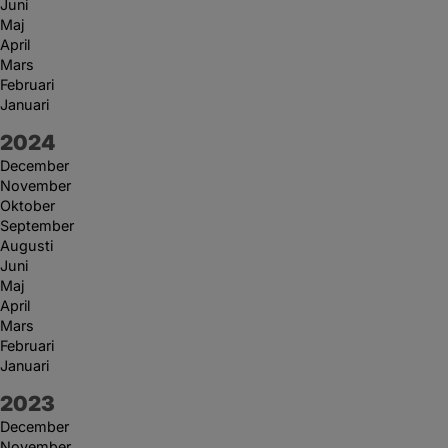
Juni
Maj
April
Mars
Februari
Januari
År:
2024
December
November
Oktober
September
Augusti
Juni
Maj
April
Mars
Februari
Januari
År:
2023
December
November