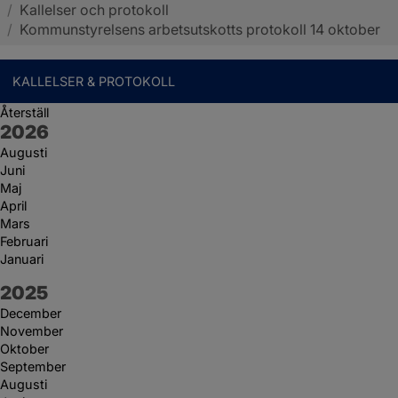
/
Kallelser och protokoll
Sotenäs kommun
/
Kommunstyrelsens arbetsutskotts protokoll 14 oktober
KALLELSER & PROTOKOLL
Återställ
År:
2026
Augusti
Juni
Maj
April
Mars
Februari
Januari
År:
2025
December
November
Oktober
September
Augusti