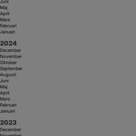
Juni
Maj
April
Mars
Februari
Januari
År:
2024
December
November
Oktober
September
Augusti
Juni
Maj
April
Mars
Februari
Januari
År:
2023
December
November