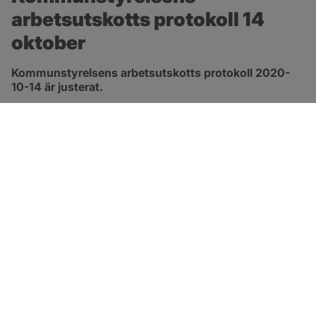
arbetsutskotts protokoll 14 
oktober
Kommunstyrelsens arbetsutskotts protokoll 2020-
10-14 är justerat.
pdf, 413.3 kB, öppnas i nytt fönster.
Länk till protokoll
SOTENÄS KOMMUN
Besöksadress
Parkgatan 46
456 80 Kungshamn