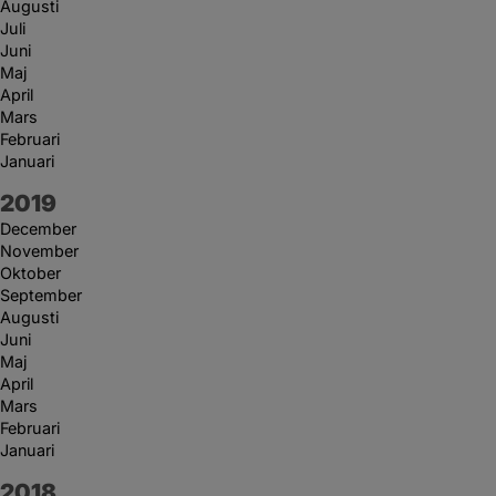
Augusti
Juli
Juni
Maj
April
Mars
Februari
Januari
År:
2019
December
November
Oktober
September
Augusti
Juni
Maj
April
Mars
Februari
Januari
År:
2018