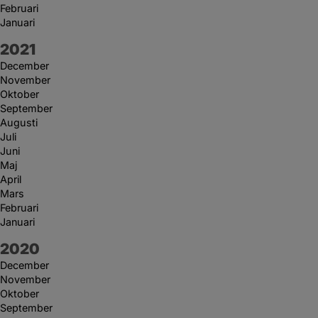
Februari
Januari
År:
2021
December
November
Oktober
September
Augusti
Juli
Juni
Maj
April
Mars
Februari
Januari
År:
2020
December
November
Oktober
September