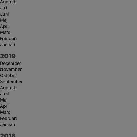
Augusti
Juli
Juni
Maj
April
Mars
Februari
Januari
År:
2019
December
November
Oktober
September
Augusti
Juni
Maj
April
Mars
Februari
Januari
År:
2018