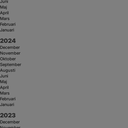
Juni
Maj
April
Mars
Februari
Januari
År:
2024
December
November
Oktober
September
Augusti
Juni
Maj
April
Mars
Februari
Januari
År:
2023
December
November