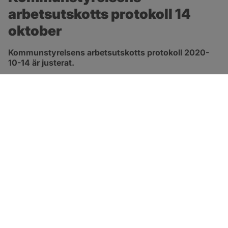
arbetsutskotts protokoll 14 
oktober
Kommunstyrelsens arbetsutskotts protokoll 2020-
10-14 är justerat.
pdf, 413.3 kB, öppnas i nytt fönster.
Länk till protokoll
SOTENÄS KOMMUN
Besöksadress
Parkgatan 46
456 80 Kungshamn