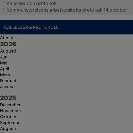
/
Kallelser och protokoll
Sotenäs kommun
/
Kommunstyrelsens arbetsutskotts protokoll 14 oktober
KALLELSER & PROTOKOLL
Återställ
År:
2026
Augusti
Juni
Maj
April
Mars
Februari
Januari
År:
2025
December
November
Oktober
September
Augusti