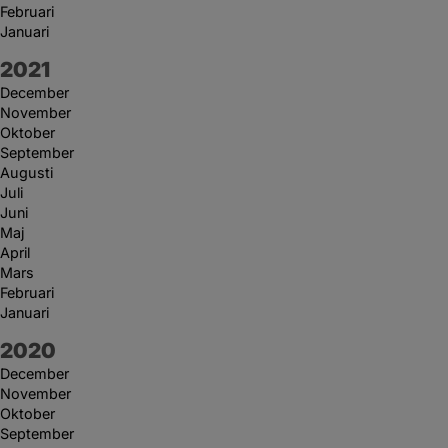
Februari
Januari
År:
2021
December
November
Oktober
September
Augusti
Juli
Juni
Maj
April
Mars
Februari
Januari
År:
2020
December
November
Oktober
September