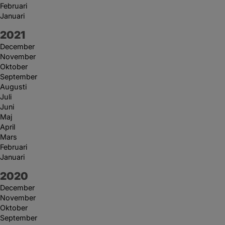
Februari
Januari
År:
2021
December
November
Oktober
September
Augusti
Juli
Juni
Maj
April
Mars
Februari
Januari
År:
2020
December
November
Oktober
September