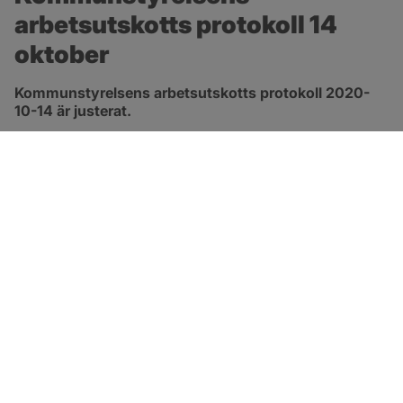
arbetsutskotts protokoll 14 
oktober
Kommunstyrelsens arbetsutskotts protokoll 2020-
10-14 är justerat.
pdf, 413.3 kB, öppnas i nytt fönster.
Länk till protokoll
SOTENÄS KOMMUN
Besöksadress
Parkgatan 46
456 80 Kungshamn