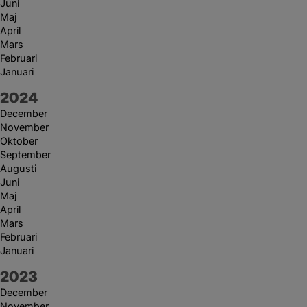
Juni
Maj
April
Mars
Februari
Januari
År:
2024
December
November
Oktober
September
Augusti
Juni
Maj
April
Mars
Februari
Januari
År:
2023
December
November