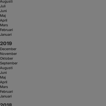
Augusti
Juli
Juni
Maj
April
Mars
Februari
Januari
År:
2019
December
November
Oktober
September
Augusti
Juni
Maj
April
Mars
Februari
Januari
År:
2018