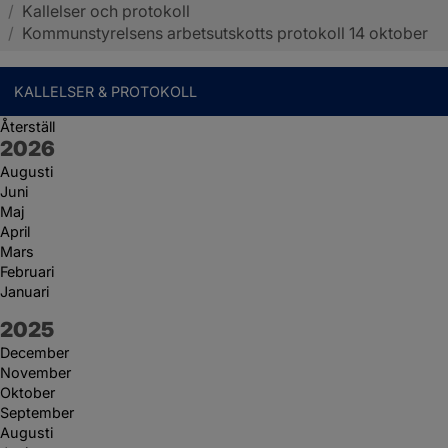
/
Kallelser och protokoll
Sotenäs kommun
/
Kommunstyrelsens arbetsutskotts protokoll 14 oktober
KALLELSER & PROTOKOLL
Återställ
År:
2026
Augusti
Juni
Maj
April
Mars
Februari
Januari
År:
2025
December
November
Oktober
September
Augusti