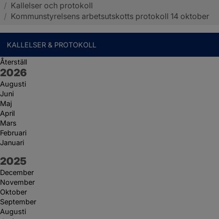
/
Kallelser och protokoll
Sotenäs kommun
/
Kommunstyrelsens arbetsutskotts protokoll 14 oktober
KALLELSER & PROTOKOLL
Återställ
År:
2026
Augusti
Juni
Maj
April
Mars
Februari
Januari
År:
2025
December
November
Oktober
September
Augusti