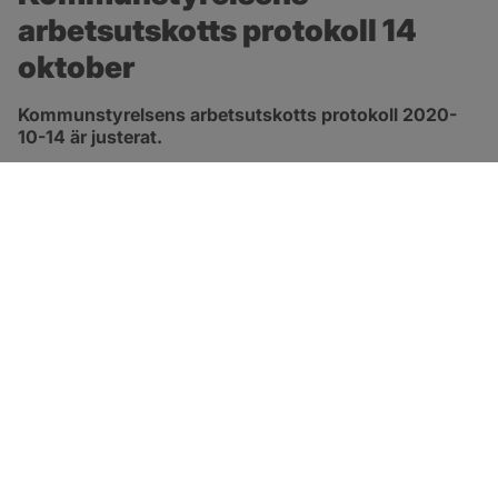
arbetsutskotts protokoll 14 
oktober
Kommunstyrelsens arbetsutskotts protokoll 2020-
10-14 är justerat.
pdf, 413.3 kB, öppnas i nytt fönster.
Länk till protokoll
SOTENÄS KOMMUN
Besöksadress
Parkgatan 46
456 80 Kungshamn