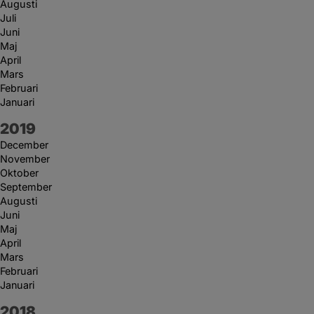
Augusti
Juli
Juni
Maj
April
Mars
Februari
Januari
År:
2019
December
November
Oktober
September
Augusti
Juni
Maj
April
Mars
Februari
Januari
År:
2018