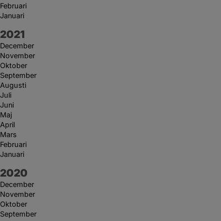
Februari
Januari
År:
2021
December
November
Oktober
September
Augusti
Juli
Juni
Maj
April
Mars
Februari
Januari
År:
2020
December
November
Oktober
September