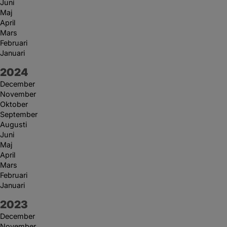
Juni
Maj
April
Mars
Februari
Januari
År:
2024
December
November
Oktober
September
Augusti
Juni
Maj
April
Mars
Februari
Januari
År:
2023
December
November